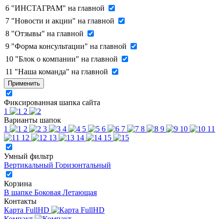
6
"ИНСТАГРАМ" на главной
7
"Новости и акции" на главной
8
"Отзывы" на главной
9
"Форма консультации" на главной
10
"Блок о компании" на главной
11
"Наша команда" на главной
Применить
Фиксированная шапка сайта
1
2
Варианты шапок
1
2
3
4
5
6
7
8
9
10
11
12
13
14
15
Умный фильтр
Вертикальный
Горизонтальный
Корзина
В шапке
Боковая
Летающая
Контакты
Карта FullHD
Компакт