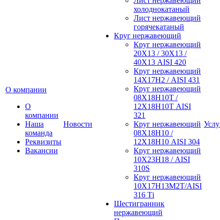
Лист нержавеющий
холоднокатаный
Лист нержавеющий
горячекатаный
Круг нержавеющий
Круг нержавеющий
20Х13 / 30Х13 /
40Х13 AISI 420
Круг нержавеющий
14Х17Н2 / AISI 431
Круг нержавеющий
О компании
08Х18Н10Т /
О
12Х18Н10Т AISI
компании
321
Наша
Новости
Круг нержавеющий
Услу
команда
08Х18Н10 /
Реквизиты
12Х18Н10 AISI 304
Вакансии
Круг нержавеющий
10Х23Н18 / AISI
310S
Круг нержавеющий
10Х17Н13М2Т/AISI
316 Тi
Шестигранник
нержавеющий