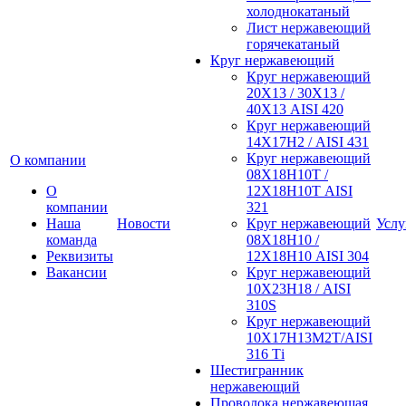
холоднокатаный
Лист нержавеющий
горячекатаный
Круг нержавеющий
Круг нержавеющий
20Х13 / 30Х13 /
40Х13 AISI 420
Круг нержавеющий
14Х17Н2 / AISI 431
Круг нержавеющий
О компании
08Х18Н10Т /
О
12Х18Н10Т AISI
компании
321
Наша
Новости
Круг нержавеющий
Услу
команда
08Х18Н10 /
Реквизиты
12Х18Н10 AISI 304
Вакансии
Круг нержавеющий
10Х23Н18 / AISI
310S
Круг нержавеющий
10Х17Н13М2Т/AISI
316 Тi
Шестигранник
нержавеющий
Проволока нержавеющая