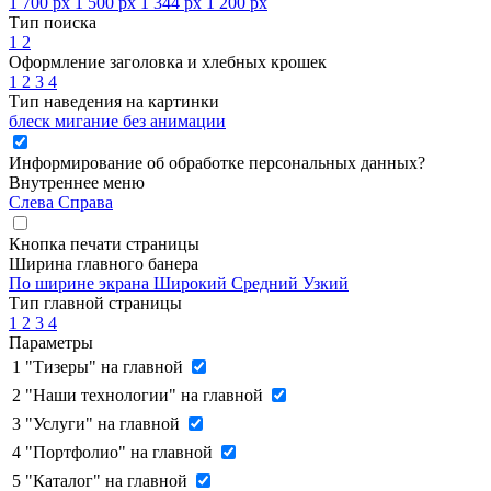
1 700 px
1 500 px
1 344 px
1 200 px
Тип поиска
1
2
Оформление заголовка и хлебных крошек
1
2
3
4
Тип наведения на картинки
блеск
мигание
без анимации
Информирование об обработке персональных данных
?
Внутреннее меню
Слева
Справа
Кнопка печати страницы
Ширина главного банера
По ширине экрана
Широкий
Средний
Узкий
Тип главной страницы
1
2
3
4
Параметры
1
"Тизеры" на главной
2
"Наши технологии" на главной
3
"Услуги" на главной
4
"Портфолио" на главной
5
"Каталог" на главной