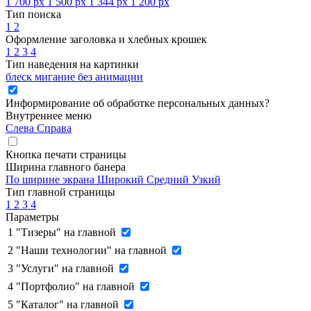
1 700 px
1 500 px
1 344 px
1 200 px
Тип поиска
1
2
Оформление заголовка и хлебных крошек
1
2
3
4
Тип наведения на картинки
блеск
мигание
без анимации
Информирование об обработке персональных данных
?
Внутреннее меню
Слева
Справа
Кнопка печати страницы
Ширина главного банера
По ширине экрана
Широкий
Средний
Узкий
Тип главной страницы
1
2
3
4
Параметры
1
"Тизеры" на главной
2
"Наши технологии" на главной
3
"Услуги" на главной
4
"Портфолио" на главной
5
"Каталог" на главной