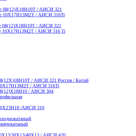
 08(12)Х18Н10Т / АИСИ 321
е 10Х17Н13М2Т / АИСИ 316Ti
 08(12)Х18Н10Т / АИСИ 321
 10Х17Н13М2Т / АИСИ 316 Ti
8(12Х)18Н10Т / АИСИ 321 Россия / Китай
10Х17Н13М2Т / АИСИ 316Ti
8(12)Х18Н10 / АИСИ 304
профильная
10Х23Н18 /АИСИ 310
олоднокатаный
орячекатаный
0Х13/30Х13/40Х13 / АИСИ 420