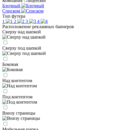
Компания \ Лицензии
Блочный
Списком
Тип футера
1
2
3
4
Расположение рекламных баннеров
Сверху над шапкой
Сверху под шапкой
Боковая
Над контентом
Под контентом
Внизу страницы
Мобильная шапка