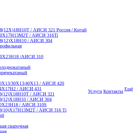
8(12Х)18Н10Т / АИСИ 321 Россия / Китай
10Х17Н13М2Т / АИСИ 316Ti
8(12)Х18Н10 / АИСИ 304
профильная
10Х23Н18 /АИСИ 310
олоднокатаный
орячекатаный
0Х13/30Х13/40Х13 / АИСИ 420
4Х17Н2 / АИСИ 431
Ещё
Услуги
Контакты
8(12)Х18Н10Т / АИСИ 321
8(12)Х18Н10 / АИСИ 304
0Х23Н18 / АИСИ 310S
8(10)Х17Н13М2Т / АИСИ 316 Тi
ий
ая сварочная
щая