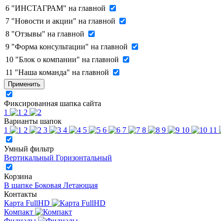
6
"ИНСТАГРАМ" на главной
7
"Новости и акции" на главной
8
"Отзывы" на главной
9
"Форма консультации" на главной
10
"Блок о компании" на главной
11
"Наша команда" на главной
Применить
Фиксированная шапка сайта
1
2
Варианты шапок
1
2
3
4
5
6
7
8
9
10
11
Умный фильтр
Вертикальный
Горизонтальный
Корзина
В шапке
Боковая
Летающая
Контакты
Карта FullHD
Компакт
Филиалы