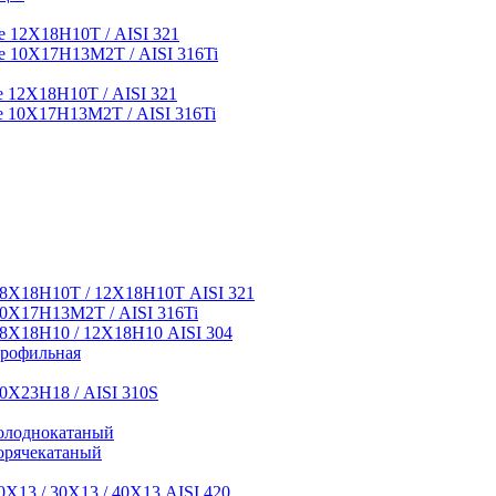
 12Х18Н10Т / AISI 321
 10Х17Н13М2Т / AISI 316Ti
12Х18Н10Т / AISI 321
 10Х17Н13М2Т / AISI 316Ti
8Х18Н10Т / 12Х18Н10Т AISI 321
0Х17Н13М2Т / AISI 316Ti
8Х18Н10 / 12Х18Н10 AISI 304
профильная
0Х23Н18 / AISI 310S
олоднокатаный
орячекатаный
Х13 / 30Х13 / 40Х13 AISI 420