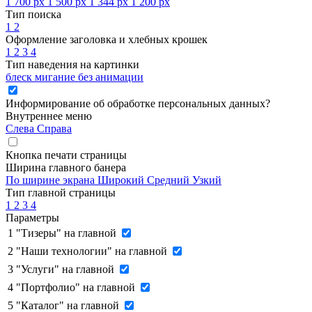
1 700 px
1 500 px
1 344 px
1 200 px
Тип поиска
1
2
Оформление заголовка и хлебных крошек
1
2
3
4
Тип наведения на картинки
блеск
мигание
без анимации
Информирование об обработке персональных данных
?
Внутреннее меню
Слева
Справа
Кнопка печати страницы
Ширина главного банера
По ширине экрана
Широкий
Средний
Узкий
Тип главной страницы
1
2
3
4
Параметры
1
"Тизеры" на главной
2
"Наши технологии" на главной
3
"Услуги" на главной
4
"Портфолио" на главной
5
"Каталог" на главной