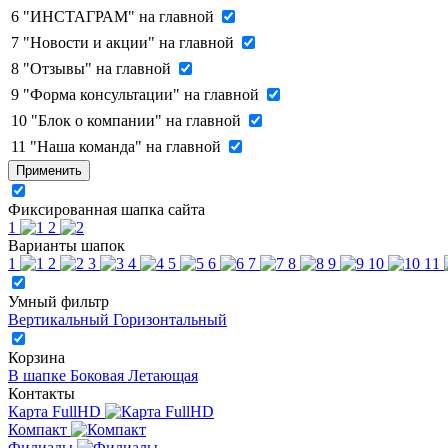
6
"ИНСТАГРАМ" на главной
7
"Новости и акции" на главной
8
"Отзывы" на главной
9
"Форма консультации" на главной
10
"Блок о компании" на главной
11
"Наша команда" на главной
Применить
Фиксированная шапка сайта
1
2
Варианты шапок
1
2
3
4
5
6
7
8
9
10
11
Умный фильтр
Вертикальный
Горизонтальный
Корзина
В шапке
Боковая
Летающая
Контакты
Карта FullHD
Компакт
Филиалы