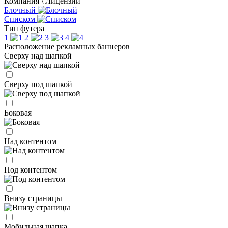
Компания \ Лицензии
Блочный
Списком
Тип футера
1
2
3
4
Расположение рекламных баннеров
Сверху над шапкой
Сверху под шапкой
Боковая
Над контентом
Под контентом
Внизу страницы
Мобильная шапка