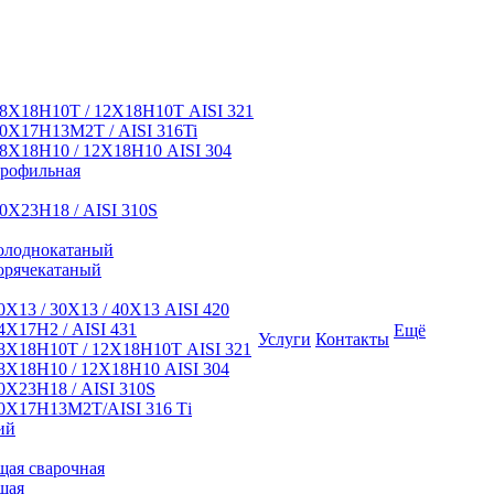
8Х18Н10Т / 12Х18Н10Т AISI 321
0Х17Н13М2Т / AISI 316Ti
8Х18Н10 / 12Х18Н10 AISI 304
профильная
0Х23Н18 / AISI 310S
олоднокатаный
орячекатаный
Х13 / 30Х13 / 40Х13 AISI 420
Х17Н2 / AISI 431
Ещё
Услуги
Контакты
8Х18Н10Т / 12Х18Н10Т AISI 321
Х18Н10 / 12Х18Н10 AISI 304
Х23Н18 / AISI 310S
0Х17Н13М2Т/AISI 316 Тi
ий
ая сварочная
щая