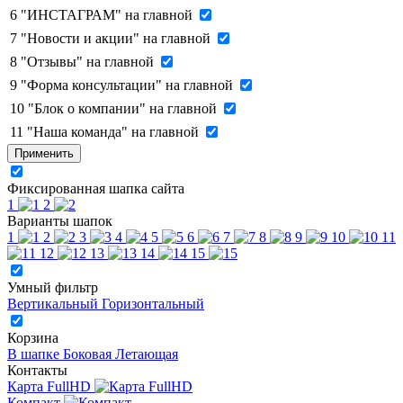
6
"ИНСТАГРАМ" на главной
7
"Новости и акции" на главной
8
"Отзывы" на главной
9
"Форма консультации" на главной
10
"Блок о компании" на главной
11
"Наша команда" на главной
Применить
Фиксированная шапка сайта
1
2
Варианты шапок
1
2
3
4
5
6
7
8
9
10
11
12
13
14
15
Умный фильтр
Вертикальный
Горизонтальный
Корзина
В шапке
Боковая
Летающая
Контакты
Карта FullHD
Компакт