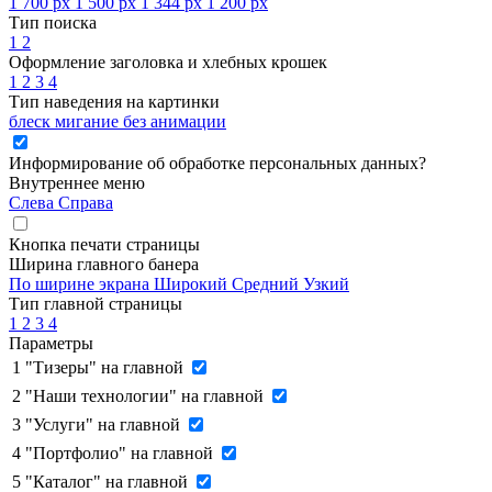
1 700 px
1 500 px
1 344 px
1 200 px
Тип поиска
1
2
Оформление заголовка и хлебных крошек
1
2
3
4
Тип наведения на картинки
блеск
мигание
без анимации
Информирование об обработке персональных данных
?
Внутреннее меню
Слева
Справа
Кнопка печати страницы
Ширина главного банера
По ширине экрана
Широкий
Средний
Узкий
Тип главной страницы
1
2
3
4
Параметры
1
"Тизеры" на главной
2
"Наши технологии" на главной
3
"Услуги" на главной
4
"Портфолио" на главной
5
"Каталог" на главной