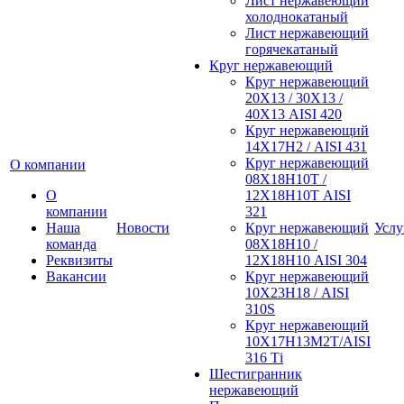
Лист нержавеющий
холоднокатаный
Лист нержавеющий
горячекатаный
Круг нержавеющий
Круг нержавеющий
20Х13 / 30Х13 /
40Х13 AISI 420
Круг нержавеющий
14Х17Н2 / AISI 431
Круг нержавеющий
О компании
08Х18Н10Т /
О
12Х18Н10Т AISI
компании
321
Наша
Новости
Круг нержавеющий
Услу
команда
08Х18Н10 /
Реквизиты
12Х18Н10 AISI 304
Вакансии
Круг нержавеющий
10Х23Н18 / AISI
310S
Круг нержавеющий
10Х17Н13М2Т/AISI
316 Тi
Шестигранник
нержавеющий