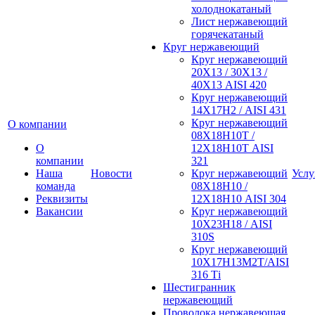
холоднокатаный
Лист нержавеющий
горячекатаный
Круг нержавеющий
Круг нержавеющий
20Х13 / 30Х13 /
40Х13 AISI 420
Круг нержавеющий
14Х17Н2 / AISI 431
Круг нержавеющий
О компании
08Х18Н10Т /
О
12Х18Н10Т AISI
компании
321
Наша
Новости
Круг нержавеющий
Услу
команда
08Х18Н10 /
Реквизиты
12Х18Н10 AISI 304
Вакансии
Круг нержавеющий
10Х23Н18 / AISI
310S
Круг нержавеющий
10Х17Н13М2Т/AISI
316 Тi
Шестигранник
нержавеющий
Проволока нержавеющая