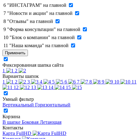
6
"ИНСТАГРАМ" на главной
7
"Новости и акции" на главной
8
"Отзывы" на главной
9
"Форма консультации" на главной
10
"Блок о компании" на главной
11
"Наша команда" на главной
Применить
Фиксированная шапка сайта
1
2
Варианты шапок
1
2
3
4
5
6
7
8
9
10
11
12
13
14
15
Умный фильтр
Вертикальный
Горизонтальный
Корзина
В шапке
Боковая
Летающая
Контакты
Карта FullHD
Компакт