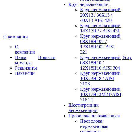
Круг нержавеющий
Круг нержавеющий
20Х13 / 30Х13 /
40Х13 AISI 420
Круг нержавеющий
14Х17Н2 / AISI 431
Круг нержавеющий
О компании
08Х18Н10Т /
О
12Х18Н10Т AISI
компании
321
Наша
Новости
Круг нержавеющий
Услу
команда
08Х18Н10 /
Реквизиты
12Х18Н10 AISI 304
Вакансии
Круг нержавеющий
10Х23Н18 / AISI
310S
Круг нержавеющий
10Х17Н13М2Т/AISI
316 Тi
Шестигранник
нержавеющий
Проволока нержавеющая
Проволока
нержавеющая
сварочная