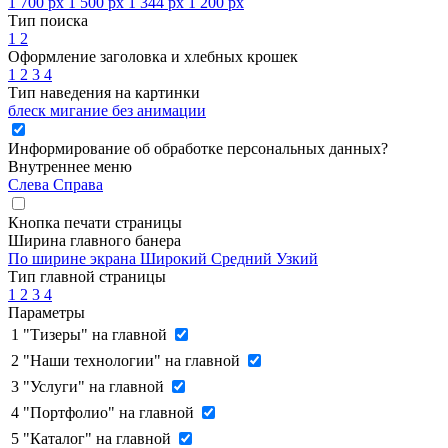
1 700 px
1 500 px
1 344 px
1 200 px
Тип поиска
1
2
Оформление заголовка и хлебных крошек
1
2
3
4
Тип наведения на картинки
блеск
мигание
без анимации
Информирование об обработке персональных данных
?
Внутреннее меню
Слева
Справа
Кнопка печати страницы
Ширина главного банера
По ширине экрана
Широкий
Средний
Узкий
Тип главной страницы
1
2
3
4
Параметры
1
"Тизеры" на главной
2
"Наши технологии" на главной
3
"Услуги" на главной
4
"Портфолио" на главной
5
"Каталог" на главной