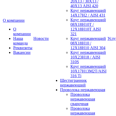
20Х13 / 30Х13 /
40Х13 AISI 420
Круг нержавеющий
14Х17Н2 / AISI 431
Круг нержавеющий
О компании
08Х18Н10Т /
О
12Х18Н10Т AISI
компании
321
Наша
Новости
Круг нержавеющий
Услу
команда
08Х18Н10 /
Реквизиты
12Х18Н10 AISI 304
Вакансии
Круг нержавеющий
10Х23Н18 / AISI
310S
Круг нержавеющий
10Х17Н13М2Т/AISI
316 Тi
Шестигранник
нержавеющий
Проволока нержавеющая
Проволока
нержавеющая
сварочная
Проволока
нержавеющая