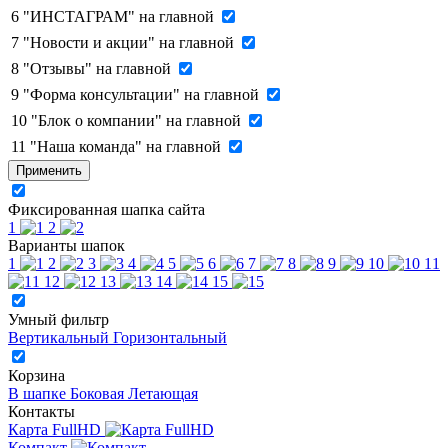
6
"ИНСТАГРАМ" на главной
7
"Новости и акции" на главной
8
"Отзывы" на главной
9
"Форма консультации" на главной
10
"Блок о компании" на главной
11
"Наша команда" на главной
Применить
Фиксированная шапка сайта
1
2
Варианты шапок
1
2
3
4
5
6
7
8
9
10
11
12
13
14
15
Умный фильтр
Вертикальный
Горизонтальный
Корзина
В шапке
Боковая
Летающая
Контакты
Карта FullHD
Компакт