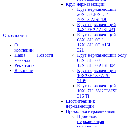
Круг нержавеющий
Круг нержавеющий
20Х13 / 30Х13 /
40Х13 AISI 420
Круг нержавеющий
14Х17Н2 / AISI 431
Круг нержавеющий
О компании
08Х18Н10Т /
О
12Х18Н10Т AISI
компании
321
Наша
Новости
Круг нержавеющий
Услу
команда
08Х18Н10 /
Реквизиты
12Х18Н10 AISI 304
Вакансии
Круг нержавеющий
10Х23Н18 / AISI
310S
Круг нержавеющий
10Х17Н13М2Т/AISI
316 Тi
Шестигранник
нержавеющий
Проволока нержавеющая
Проволока
нержавеющая
сварочная