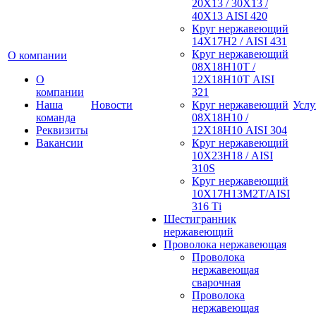
20Х13 / 30Х13 /
40Х13 AISI 420
Круг нержавеющий
14Х17Н2 / AISI 431
Круг нержавеющий
О компании
08Х18Н10Т /
О
12Х18Н10Т AISI
компании
321
Наша
Новости
Круг нержавеющий
Услу
команда
08Х18Н10 /
Реквизиты
12Х18Н10 AISI 304
Вакансии
Круг нержавеющий
10Х23Н18 / AISI
310S
Круг нержавеющий
10Х17Н13М2Т/AISI
316 Тi
Шестигранник
нержавеющий
Проволока нержавеющая
Проволока
нержавеющая
сварочная
Проволока
нержавеющая