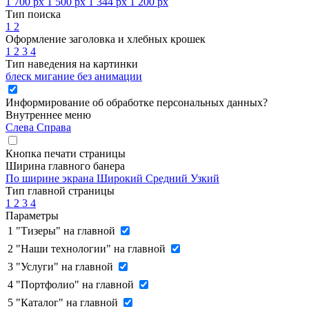
1 700 px
1 500 px
1 344 px
1 200 px
Тип поиска
1
2
Оформление заголовка и хлебных крошек
1
2
3
4
Тип наведения на картинки
блеск
мигание
без анимации
Информирование об обработке персональных данных
?
Внутреннее меню
Слева
Справа
Кнопка печати страницы
Ширина главного банера
По ширине экрана
Широкий
Средний
Узкий
Тип главной страницы
1
2
3
4
Параметры
1
"Тизеры" на главной
2
"Наши технологии" на главной
3
"Услуги" на главной
4
"Портфолио" на главной
5
"Каталог" на главной