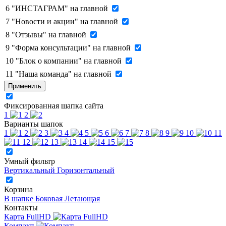
6
"ИНСТАГРАМ" на главной
7
"Новости и акции" на главной
8
"Отзывы" на главной
9
"Форма консультации" на главной
10
"Блок о компании" на главной
11
"Наша команда" на главной
Применить
Фиксированная шапка сайта
1
2
Варианты шапок
1
2
3
4
5
6
7
8
9
10
11
12
13
14
15
Умный фильтр
Вертикальный
Горизонтальный
Корзина
В шапке
Боковая
Летающая
Контакты
Карта FullHD
Компакт