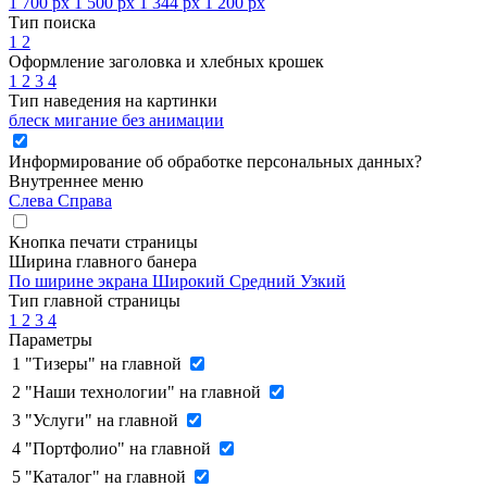
1 700 px
1 500 px
1 344 px
1 200 px
Тип поиска
1
2
Оформление заголовка и хлебных крошек
1
2
3
4
Тип наведения на картинки
блеск
мигание
без анимации
Информирование об обработке персональных данных
?
Внутреннее меню
Слева
Справа
Кнопка печати страницы
Ширина главного банера
По ширине экрана
Широкий
Средний
Узкий
Тип главной страницы
1
2
3
4
Параметры
1
"Тизеры" на главной
2
"Наши технологии" на главной
3
"Услуги" на главной
4
"Портфолио" на главной
5
"Каталог" на главной