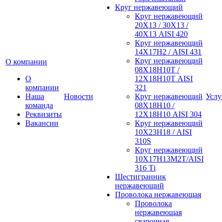
Круг нержавеющий
Круг нержавеющий
20Х13 / 30Х13 /
40Х13 AISI 420
Круг нержавеющий
14Х17Н2 / AISI 431
Круг нержавеющий
О компании
08Х18Н10Т /
О
12Х18Н10Т AISI
компании
321
Наша
Новости
Круг нержавеющий
Услу
команда
08Х18Н10 /
Реквизиты
12Х18Н10 AISI 304
Вакансии
Круг нержавеющий
10Х23Н18 / AISI
310S
Круг нержавеющий
10Х17Н13М2Т/AISI
316 Тi
Шестигранник
нержавеющий
Проволока нержавеющая
Проволока
нержавеющая
сварочная