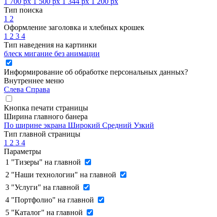
1 700 px
1 500 px
1 344 px
1 200 px
Тип поиска
1
2
Оформление заголовка и хлебных крошек
1
2
3
4
Тип наведения на картинки
блеск
мигание
без анимации
Информирование об обработке персональных данных
?
Внутреннее меню
Слева
Справа
Кнопка печати страницы
Ширина главного банера
По ширине экрана
Широкий
Средний
Узкий
Тип главной страницы
1
2
3
4
Параметры
1
"Тизеры" на главной
2
"Наши технологии" на главной
3
"Услуги" на главной
4
"Портфолио" на главной
5
"Каталог" на главной