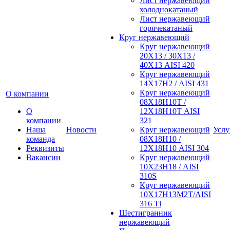
Лист нержавеющий
холоднокатаный
Лист нержавеющий
горячекатаный
Круг нержавеющий
Круг нержавеющий
20Х13 / 30Х13 /
40Х13 AISI 420
Круг нержавеющий
14Х17Н2 / AISI 431
Круг нержавеющий
О компании
08Х18Н10Т /
О
12Х18Н10Т AISI
компании
321
Наша
Новости
Круг нержавеющий
Услу
команда
08Х18Н10 /
Реквизиты
12Х18Н10 AISI 304
Вакансии
Круг нержавеющий
10Х23Н18 / AISI
310S
Круг нержавеющий
10Х17Н13М2Т/AISI
316 Тi
Шестигранник
нержавеющий