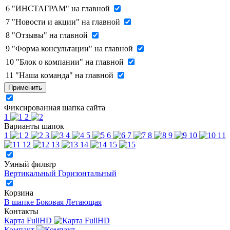
6
"ИНСТАГРАМ" на главной
7
"Новости и акции" на главной
8
"Отзывы" на главной
9
"Форма консультации" на главной
10
"Блок о компании" на главной
11
"Наша команда" на главной
Применить
Фиксированная шапка сайта
1
2
Варианты шапок
1
2
3
4
5
6
7
8
9
10
11
12
13
14
15
Умный фильтр
Вертикальный
Горизонтальный
Корзина
В шапке
Боковая
Летающая
Контакты
Карта FullHD
Компакт