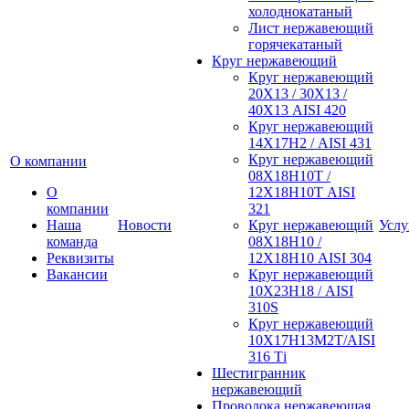
холоднокатаный
Лист нержавеющий
горячекатаный
Круг нержавеющий
Круг нержавеющий
20Х13 / 30Х13 /
40Х13 AISI 420
Круг нержавеющий
14Х17Н2 / AISI 431
Круг нержавеющий
О компании
08Х18Н10Т /
О
12Х18Н10Т AISI
компании
321
Наша
Новости
Круг нержавеющий
Услу
команда
08Х18Н10 /
Реквизиты
12Х18Н10 AISI 304
Вакансии
Круг нержавеющий
10Х23Н18 / AISI
310S
Круг нержавеющий
10Х17Н13М2Т/AISI
316 Тi
Шестигранник
нержавеющий
Проволока нержавеющая