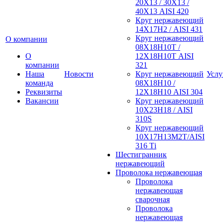
20Х13 / 30Х13 /
40Х13 AISI 420
Круг нержавеющий
14Х17Н2 / AISI 431
Круг нержавеющий
О компании
08Х18Н10Т /
О
12Х18Н10Т AISI
компании
321
Наша
Новости
Круг нержавеющий
Услу
команда
08Х18Н10 /
Реквизиты
12Х18Н10 AISI 304
Вакансии
Круг нержавеющий
10Х23Н18 / AISI
310S
Круг нержавеющий
10Х17Н13М2Т/AISI
316 Тi
Шестигранник
нержавеющий
Проволока нержавеющая
Проволока
нержавеющая
сварочная
Проволока
нержавеющая