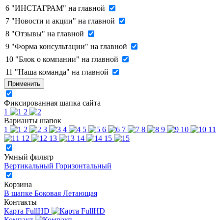
6
"ИНСТАГРАМ" на главной
7
"Новости и акции" на главной
8
"Отзывы" на главной
9
"Форма консультации" на главной
10
"Блок о компании" на главной
11
"Наша команда" на главной
Применить
Фиксированная шапка сайта
1
2
Варианты шапок
1
2
3
4
5
6
7
8
9
10
11
12
13
14
15
Умный фильтр
Вертикальный
Горизонтальный
Корзина
В шапке
Боковая
Летающая
Контакты
Карта FullHD
Компакт