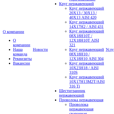
Круг нержавеющий
Круг нержавеющий
20Х13 / 30Х13 /
40Х13 AISI 420
Круг нержавеющий
14Х17Н2 / AISI 431
Круг нержавеющий
О компании
08Х18Н10Т /
О
12Х18Н10Т AISI
компании
321
Наша
Новости
Круг нержавеющий
Услу
команда
08Х18Н10 /
Реквизиты
12Х18Н10 AISI 304
Вакансии
Круг нержавеющий
10Х23Н18 / AISI
310S
Круг нержавеющий
10Х17Н13М2Т/AISI
316 Тi
Шестигранник
нержавеющий
Проволока нержавеющая
Проволока
нержавеющая
сварочная