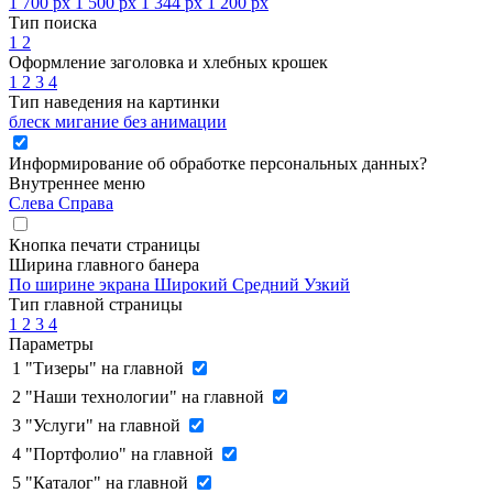
1 700 px
1 500 px
1 344 px
1 200 px
Тип поиска
1
2
Оформление заголовка и хлебных крошек
1
2
3
4
Тип наведения на картинки
блеск
мигание
без анимации
Информирование об обработке персональных данных
?
Внутреннее меню
Слева
Справа
Кнопка печати страницы
Ширина главного банера
По ширине экрана
Широкий
Средний
Узкий
Тип главной страницы
1
2
3
4
Параметры
1
"Тизеры" на главной
2
"Наши технологии" на главной
3
"Услуги" на главной
4
"Портфолио" на главной
5
"Каталог" на главной