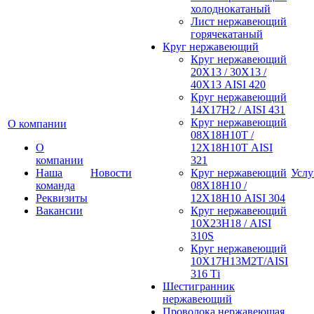
холоднокатаный
Лист нержавеющий
горячекатаный
Круг нержавеющий
Круг нержавеющий
20Х13 / 30Х13 /
40Х13 AISI 420
Круг нержавеющий
14Х17Н2 / AISI 431
Круг нержавеющий
О компании
08Х18Н10Т /
О
12Х18Н10Т AISI
компании
321
Наша
Новости
Круг нержавеющий
Услу
команда
08Х18Н10 /
Реквизиты
12Х18Н10 AISI 304
Вакансии
Круг нержавеющий
10Х23Н18 / AISI
310S
Круг нержавеющий
10Х17Н13М2Т/AISI
316 Тi
Шестигранник
нержавеющий
Проволока нержавеющая