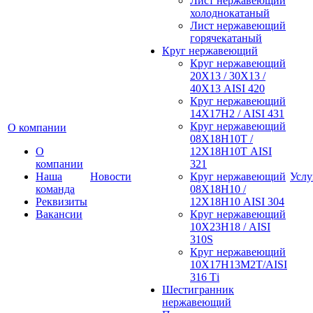
Лист нержавеющий
холоднокатаный
Лист нержавеющий
горячекатаный
Круг нержавеющий
Круг нержавеющий
20Х13 / 30Х13 /
40Х13 AISI 420
Круг нержавеющий
14Х17Н2 / AISI 431
Круг нержавеющий
О компании
08Х18Н10Т /
О
12Х18Н10Т AISI
компании
321
Наша
Новости
Круг нержавеющий
Услу
команда
08Х18Н10 /
Реквизиты
12Х18Н10 AISI 304
Вакансии
Круг нержавеющий
10Х23Н18 / AISI
310S
Круг нержавеющий
10Х17Н13М2Т/AISI
316 Тi
Шестигранник
нержавеющий