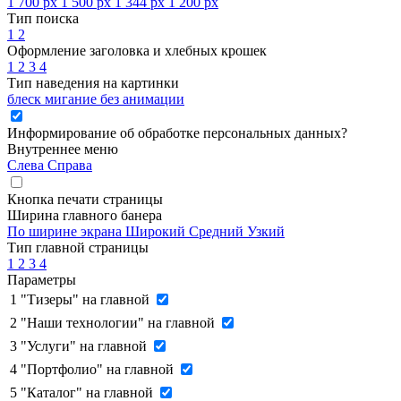
1 700 px
1 500 px
1 344 px
1 200 px
Тип поиска
1
2
Оформление заголовка и хлебных крошек
1
2
3
4
Тип наведения на картинки
блеск
мигание
без анимации
Информирование об обработке персональных данных
?
Внутреннее меню
Слева
Справа
Кнопка печати страницы
Ширина главного банера
По ширине экрана
Широкий
Средний
Узкий
Тип главной страницы
1
2
3
4
Параметры
1
"Тизеры" на главной
2
"Наши технологии" на главной
3
"Услуги" на главной
4
"Портфолио" на главной
5
"Каталог" на главной