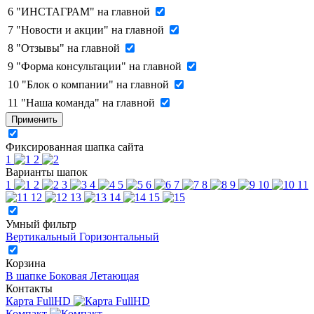
6
"ИНСТАГРАМ" на главной
7
"Новости и акции" на главной
8
"Отзывы" на главной
9
"Форма консультации" на главной
10
"Блок о компании" на главной
11
"Наша команда" на главной
Применить
Фиксированная шапка сайта
1
2
Варианты шапок
1
2
3
4
5
6
7
8
9
10
11
12
13
14
15
Умный фильтр
Вертикальный
Горизонтальный
Корзина
В шапке
Боковая
Летающая
Контакты
Карта FullHD
Компакт