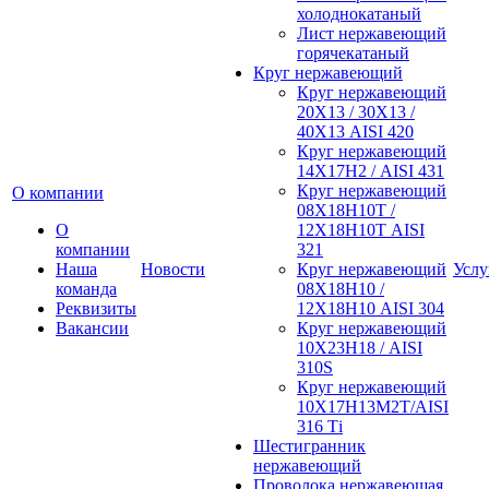
холоднокатаный
Лист нержавеющий
горячекатаный
Круг нержавеющий
Круг нержавеющий
20Х13 / 30Х13 /
40Х13 AISI 420
Круг нержавеющий
14Х17Н2 / AISI 431
Круг нержавеющий
О компании
08Х18Н10Т /
О
12Х18Н10Т AISI
компании
321
Наша
Новости
Круг нержавеющий
Услу
команда
08Х18Н10 /
Реквизиты
12Х18Н10 AISI 304
Вакансии
Круг нержавеющий
10Х23Н18 / AISI
310S
Круг нержавеющий
10Х17Н13М2Т/AISI
316 Тi
Шестигранник
нержавеющий
Проволока нержавеющая