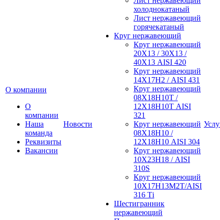
Лист нержавеющий
холоднокатаный
Лист нержавеющий
горячекатаный
Круг нержавеющий
Круг нержавеющий
20Х13 / 30Х13 /
40Х13 AISI 420
Круг нержавеющий
14Х17Н2 / AISI 431
Круг нержавеющий
О компании
08Х18Н10Т /
О
12Х18Н10Т AISI
компании
321
Наша
Новости
Круг нержавеющий
Услу
команда
08Х18Н10 /
Реквизиты
12Х18Н10 AISI 304
Вакансии
Круг нержавеющий
10Х23Н18 / AISI
310S
Круг нержавеющий
10Х17Н13М2Т/AISI
316 Тi
Шестигранник
нержавеющий