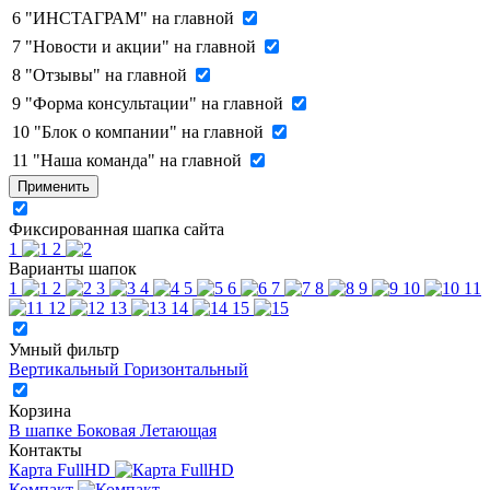
6
"ИНСТАГРАМ" на главной
7
"Новости и акции" на главной
8
"Отзывы" на главной
9
"Форма консультации" на главной
10
"Блок о компании" на главной
11
"Наша команда" на главной
Применить
Фиксированная шапка сайта
1
2
Варианты шапок
1
2
3
4
5
6
7
8
9
10
11
12
13
14
15
Умный фильтр
Вертикальный
Горизонтальный
Корзина
В шапке
Боковая
Летающая
Контакты
Карта FullHD
Компакт