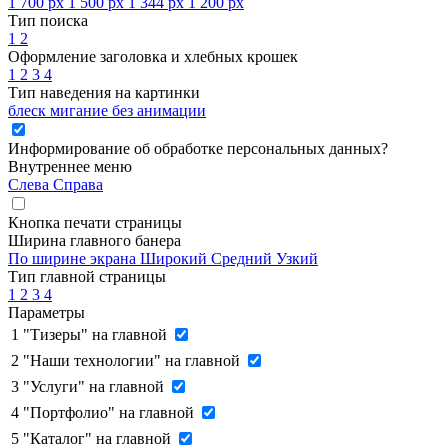
1 700 px
1 500 px
1 344 px
1 200 px
Тип поиска
1
2
Оформление заголовка и хлебных крошек
1
2
3
4
Тип наведения на картинки
блеск
мигание
без анимации
Информирование об обработке персональных данных
?
Внутреннее меню
Слева
Справа
Кнопка печати страницы
Ширина главного банера
По ширине экрана
Широкий
Средний
Узкий
Тип главной страницы
1
2
3
4
Параметры
1
"Тизеры" на главной
2
"Наши технологии" на главной
3
"Услуги" на главной
4
"Портфолио" на главной
5
"Каталог" на главной