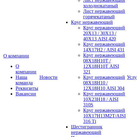
Лист нержавеющий
холоднокатаный
Лист нержавеющий
горячекатаный
Круг нержавеющий
Круг нержавеющий
20Х13 / 30Х13 /
40Х13 AISI 420
Круг нержавеющий
14Х17Н2 / AISI 431
Круг нержавеющий
О компании
08Х18Н10Т /
О
12Х18Н10Т AISI
компании
321
Наша
Новости
Круг нержавеющий
Услу
команда
08Х18Н10 /
Реквизиты
12Х18Н10 AISI 304
Вакансии
Круг нержавеющий
10Х23Н18 / AISI
310S
Круг нержавеющий
10Х17Н13М2Т/AISI
316 Тi
Шестигранник
нержавеющий