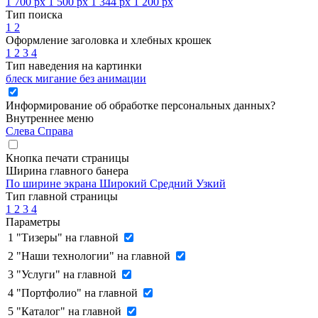
1 700 px
1 500 px
1 344 px
1 200 px
Тип поиска
1
2
Оформление заголовка и хлебных крошек
1
2
3
4
Тип наведения на картинки
блеск
мигание
без анимации
Информирование об обработке персональных данных
?
Внутреннее меню
Слева
Справа
Кнопка печати страницы
Ширина главного банера
По ширине экрана
Широкий
Средний
Узкий
Тип главной страницы
1
2
3
4
Параметры
1
"Тизеры" на главной
2
"Наши технологии" на главной
3
"Услуги" на главной
4
"Портфолио" на главной
5
"Каталог" на главной