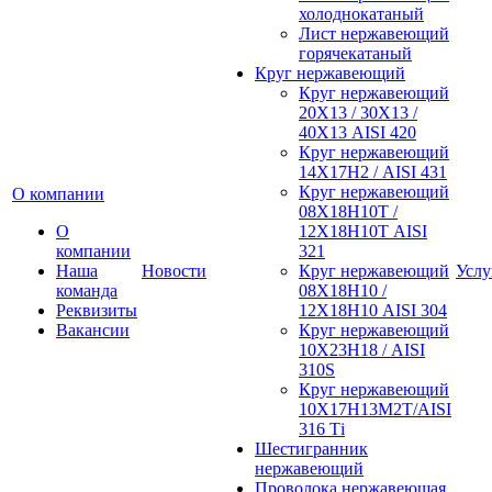
холоднокатаный
Лист нержавеющий
горячекатаный
Круг нержавеющий
Круг нержавеющий
20Х13 / 30Х13 /
40Х13 AISI 420
Круг нержавеющий
14Х17Н2 / AISI 431
Круг нержавеющий
О компании
08Х18Н10Т /
О
12Х18Н10Т AISI
компании
321
Наша
Новости
Круг нержавеющий
Услу
команда
08Х18Н10 /
Реквизиты
12Х18Н10 AISI 304
Вакансии
Круг нержавеющий
10Х23Н18 / AISI
310S
Круг нержавеющий
10Х17Н13М2Т/AISI
316 Тi
Шестигранник
нержавеющий
Проволока нержавеющая