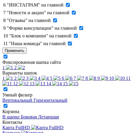
6
"ИНСТАГРАМ" на главной
7
"Новости и акции" на главной
8
"Отзывы" на главной
9
"Форма консультации" на главной
10
"Блок о компании" на главной
11
"Наша команда" на главной
Применить
Фиксированная шапка сайта
1
2
Варианты шапок
1
2
3
4
5
6
7
8
9
10
11
12
13
14
15
Умный фильтр
Вертикальный
Горизонтальный
Корзина
В шапке
Боковая
Летающая
Контакты
Карта FullHD
Компакт