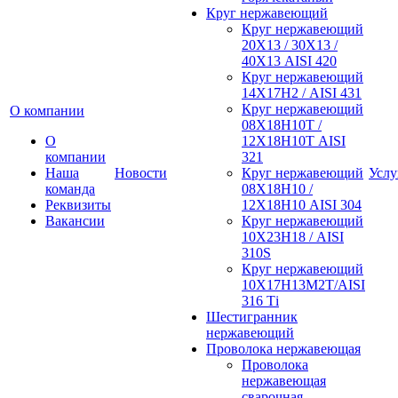
Круг нержавеющий
Круг нержавеющий
20Х13 / 30Х13 /
40Х13 AISI 420
Круг нержавеющий
14Х17Н2 / AISI 431
Круг нержавеющий
О компании
08Х18Н10Т /
О
12Х18Н10Т AISI
компании
321
Наша
Новости
Круг нержавеющий
Услу
команда
08Х18Н10 /
Реквизиты
12Х18Н10 AISI 304
Вакансии
Круг нержавеющий
10Х23Н18 / AISI
310S
Круг нержавеющий
10Х17Н13М2Т/AISI
316 Тi
Шестигранник
нержавеющий
Проволока нержавеющая
Проволока
нержавеющая
сварочная