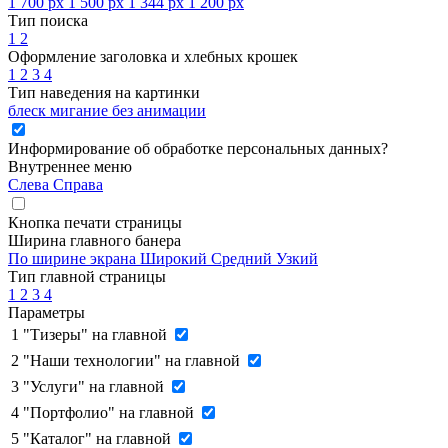
1 700 px
1 500 px
1 344 px
1 200 px
Тип поиска
1
2
Оформление заголовка и хлебных крошек
1
2
3
4
Тип наведения на картинки
блеск
мигание
без анимации
Информирование об обработке персональных данных
?
Внутреннее меню
Слева
Справа
Кнопка печати страницы
Ширина главного банера
По ширине экрана
Широкий
Средний
Узкий
Тип главной страницы
1
2
3
4
Параметры
1
"Тизеры" на главной
2
"Наши технологии" на главной
3
"Услуги" на главной
4
"Портфолио" на главной
5
"Каталог" на главной