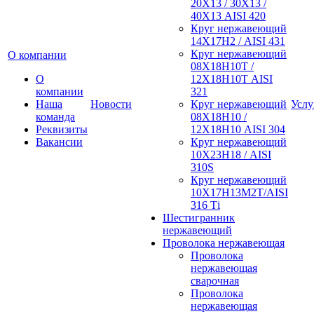
20Х13 / 30Х13 /
40Х13 AISI 420
Круг нержавеющий
14Х17Н2 / AISI 431
Круг нержавеющий
О компании
08Х18Н10Т /
О
12Х18Н10Т AISI
компании
321
Наша
Новости
Круг нержавеющий
Услу
команда
08Х18Н10 /
Реквизиты
12Х18Н10 AISI 304
Вакансии
Круг нержавеющий
10Х23Н18 / AISI
310S
Круг нержавеющий
10Х17Н13М2Т/AISI
316 Тi
Шестигранник
нержавеющий
Проволока нержавеющая
Проволока
нержавеющая
сварочная
Проволока
нержавеющая