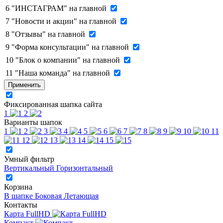
6
"ИНСТАГРАМ" на главной
7
"Новости и акции" на главной
8
"Отзывы" на главной
9
"Форма консультации" на главной
10
"Блок о компании" на главной
11
"Наша команда" на главной
Применить
Фиксированная шапка сайта
1
2
Варианты шапок
1
2
3
4
5
6
7
8
9
10
11
12
13
14
15
Умный фильтр
Вертикальный
Горизонтальный
Корзина
В шапке
Боковая
Летающая
Контакты
Карта FullHD
Компакт