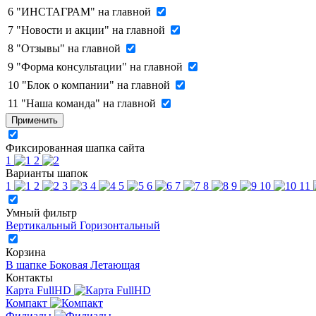
6
"ИНСТАГРАМ" на главной
7
"Новости и акции" на главной
8
"Отзывы" на главной
9
"Форма консультации" на главной
10
"Блок о компании" на главной
11
"Наша команда" на главной
Применить
Фиксированная шапка сайта
1
2
Варианты шапок
1
2
3
4
5
6
7
8
9
10
11
Умный фильтр
Вертикальный
Горизонтальный
Корзина
В шапке
Боковая
Летающая
Контакты
Карта FullHD
Компакт
Филиалы