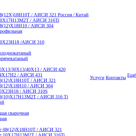
8(12Х)18Н10Т / АИСИ 321 Россия / Китай
10Х17Н13М2Т / АИСИ 316Ti
8(12)Х18Н10 / АИСИ 304
профильная
10Х23Н18 /АИСИ 310
олоднокатаный
орячекатаный
0Х13/30Х13/40Х13 / АИСИ 420
4Х17Н2 / АИСИ 431
Ещё
Услуги
Контакты
8(12)Х18Н10Т / АИСИ 321
8(12)Х18Н10 / АИСИ 304
0Х23Н18 / АИСИ 310S
8(10)Х17Н13М2Т / АИСИ 316 Тi
ий
ая сварочная
щая
 08(12)Х18Н10Т / АИСИ 321
е 10Х17Н13М2Т / АИСИ 316Ti