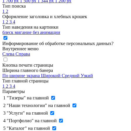
1 700 px
1 500 px
1 344 px
1 200 px
Тип поиска
1
2
Оформление заголовка и хлебных крошек
1
2
3
4
Тип наведения на картинки
блеск
мигание
без анимации
Информирование об обработке персональных данных
?
Внутреннее меню
Слева
Справа
Кнопка печати страницы
Ширина главного банера
По ширине экрана
Широкий
Средний
Узкий
Тип главной страницы
1
2
3
4
Параметры
1
"Тизеры" на главной
2
"Наши технологии" на главной
3
"Услуги" на главной
4
"Портфолио" на главной
5
"Каталог" на главной