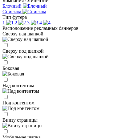
Компания \ Лицензии
Блочный
Списком
Тип футера
1
2
3
4
Расположение рекламных баннеров
Сверху над шапкой
Сверху под шапкой
Боковая
Над контентом
Под контентом
Внизу страницы
Мобильная шапка