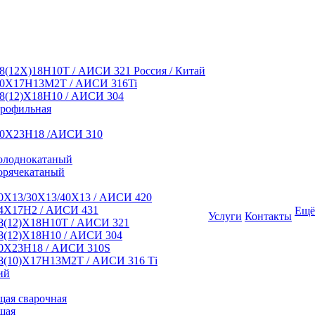
8(12Х)18Н10Т / АИСИ 321 Россия / Китай
10Х17Н13М2Т / АИСИ 316Ti
8(12)Х18Н10 / АИСИ 304
профильная
10Х23Н18 /АИСИ 310
олоднокатаный
орячекатаный
0Х13/30Х13/40Х13 / АИСИ 420
4Х17Н2 / АИСИ 431
Ещё
Услуги
Контакты
8(12)Х18Н10Т / АИСИ 321
8(12)Х18Н10 / АИСИ 304
0Х23Н18 / АИСИ 310S
8(10)Х17Н13М2Т / АИСИ 316 Тi
ий
ая сварочная
щая