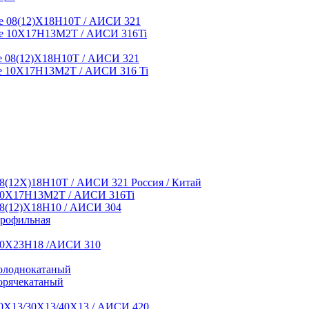
 08(12)Х18Н10Т / АИСИ 321
е 10Х17Н13М2Т / АИСИ 316Ti
 08(12)Х18Н10Т / АИСИ 321
 10Х17Н13М2Т / АИСИ 316 Ti
8(12Х)18Н10Т / АИСИ 321 Россия / Китай
10Х17Н13М2Т / АИСИ 316Ti
8(12)Х18Н10 / АИСИ 304
профильная
10Х23Н18 /АИСИ 310
олоднокатаный
орячекатаный
0Х13/30Х13/40Х13 / АИСИ 420