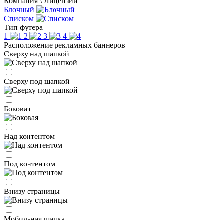
Компания \ Лицензии
Блочный
Списком
Тип футера
1
2
3
4
Расположение рекламных баннеров
Сверху над шапкой
Сверху под шапкой
Боковая
Над контентом
Под контентом
Внизу страницы
Мобильная шапка