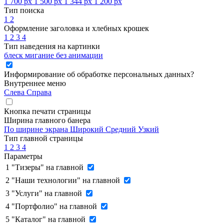
1 700 px
1 500 px
1 344 px
1 200 px
Тип поиска
1
2
Оформление заголовка и хлебных крошек
1
2
3
4
Тип наведения на картинки
блеск
мигание
без анимации
Информирование об обработке персональных данных
?
Внутреннее меню
Слева
Справа
Кнопка печати страницы
Ширина главного банера
По ширине экрана
Широкий
Средний
Узкий
Тип главной страницы
1
2
3
4
Параметры
1
"Тизеры" на главной
2
"Наши технологии" на главной
3
"Услуги" на главной
4
"Портфолио" на главной
5
"Каталог" на главной