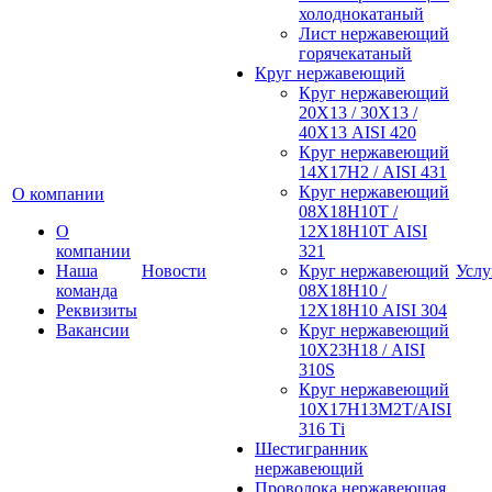
холоднокатаный
Лист нержавеющий
горячекатаный
Круг нержавеющий
Круг нержавеющий
20Х13 / 30Х13 /
40Х13 AISI 420
Круг нержавеющий
14Х17Н2 / AISI 431
Круг нержавеющий
О компании
08Х18Н10Т /
О
12Х18Н10Т AISI
компании
321
Наша
Новости
Круг нержавеющий
Услу
команда
08Х18Н10 /
Реквизиты
12Х18Н10 AISI 304
Вакансии
Круг нержавеющий
10Х23Н18 / AISI
310S
Круг нержавеющий
10Х17Н13М2Т/AISI
316 Тi
Шестигранник
нержавеющий
Проволока нержавеющая