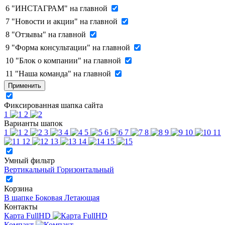
6
"ИНСТАГРАМ" на главной
7
"Новости и акции" на главной
8
"Отзывы" на главной
9
"Форма консультации" на главной
10
"Блок о компании" на главной
11
"Наша команда" на главной
Применить
Фиксированная шапка сайта
1
2
Варианты шапок
1
2
3
4
5
6
7
8
9
10
11
12
13
14
15
Умный фильтр
Вертикальный
Горизонтальный
Корзина
В шапке
Боковая
Летающая
Контакты
Карта FullHD
Компакт