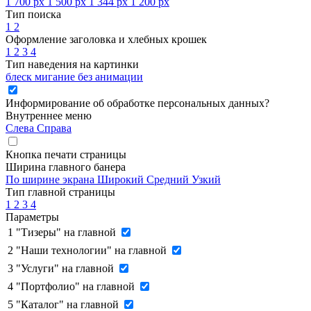
1 700 px
1 500 px
1 344 px
1 200 px
Тип поиска
1
2
Оформление заголовка и хлебных крошек
1
2
3
4
Тип наведения на картинки
блеск
мигание
без анимации
Информирование об обработке персональных данных
?
Внутреннее меню
Слева
Справа
Кнопка печати страницы
Ширина главного банера
По ширине экрана
Широкий
Средний
Узкий
Тип главной страницы
1
2
3
4
Параметры
1
"Тизеры" на главной
2
"Наши технологии" на главной
3
"Услуги" на главной
4
"Портфолио" на главной
5
"Каталог" на главной