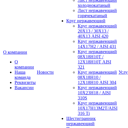
Лист нержавеющий
холоднокатаный
Лист нержавеющий
горячекатаный
Круг нержавеющий
Круг нержавеющий
20Х13 / 30Х13 /
40Х13 AISI 420
Круг нержавеющий
14Х17Н2 / AISI 431
Круг нержавеющий
О компании
08Х18Н10Т /
О
12Х18Н10Т AISI
компании
321
Наша
Новости
Круг нержавеющий
Услу
команда
08Х18Н10 /
Реквизиты
12Х18Н10 AISI 304
Вакансии
Круг нержавеющий
10Х23Н18 / AISI
310S
Круг нержавеющий
10Х17Н13М2Т/AISI
316 Тi
Шестигранник
нержавеющий