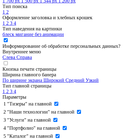
1 700 px
1 500 px
1 344 px
1 200 px
Тип поиска
1
2
Оформление заголовка и хлебных крошек
1
2
3
4
Тип наведения на картинки
блеск
мигание
без анимации
Информирование об обработке персональных данных
?
Внутреннее меню
Слева
Справа
Кнопка печати страницы
Ширина главного банера
По ширине экрана
Широкий
Средний
Узкий
Тип главной страницы
1
2
3
4
Параметры
1
"Тизеры" на главной
2
"Наши технологии" на главной
3
"Услуги" на главной
4
"Портфолио" на главной
5
"Каталог" на главной