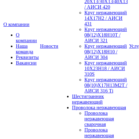
20Х13/30Х13/40Х13
/ АИСИ 420
Круг нержавеющий
14Х17Н2 / АИСИ
431
О компании
Круг нержавеющий
О
08(12)Х18Н10Т /
компании
АИСИ 321
Наша
Новости
Круг нержавеющий
Услу
команда
08(12)Х18Н10 /
Реквизиты
АИСИ 304
Вакансии
Круг нержавеющий
10Х23Н18 / АИСИ
310S
Круг нержавеющий
08(10)Х17Н13М2Т /
АИСИ 316 Тi
Шестигранник
нержавеющий
Проволока нержавеющая
Проволока
нержавеющая
сварочная
Проволока
нержавеющая