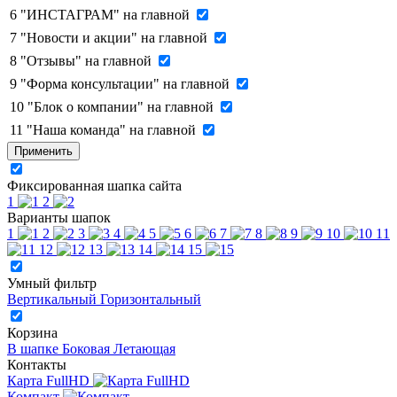
6
"ИНСТАГРАМ" на главной
7
"Новости и акции" на главной
8
"Отзывы" на главной
9
"Форма консультации" на главной
10
"Блок о компании" на главной
11
"Наша команда" на главной
Применить
Фиксированная шапка сайта
1
2
Варианты шапок
1
2
3
4
5
6
7
8
9
10
11
12
13
14
15
Умный фильтр
Вертикальный
Горизонтальный
Корзина
В шапке
Боковая
Летающая
Контакты
Карта FullHD
Компакт