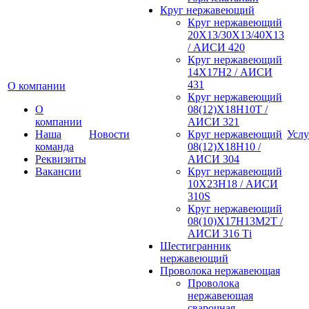
Круг нержавеющий
Круг нержавеющий
20Х13/30Х13/40Х13
/ АИСИ 420
Круг нержавеющий
14Х17Н2 / АИСИ
431
О компании
Круг нержавеющий
О
08(12)Х18Н10Т /
компании
АИСИ 321
Наша
Новости
Круг нержавеющий
Услу
команда
08(12)Х18Н10 /
Реквизиты
АИСИ 304
Вакансии
Круг нержавеющий
10Х23Н18 / АИСИ
310S
Круг нержавеющий
08(10)Х17Н13М2Т /
АИСИ 316 Тi
Шестигранник
нержавеющий
Проволока нержавеющая
Проволока
нержавеющая
сварочная