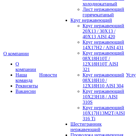
холоднокатаный
Лист нержавеющий
горячекатаный
Круг нержавеющий
Круг нержавеющий
20Х13 / 30Х13 /
40Х13 AISI 420
Круг нержавеющий
14Х17Н2 / AISI 431
Круг нержавеющий
О компании
08Х18Н10Т /
О
12Х18Н10Т AISI
компании
321
Наша
Новости
Круг нержавеющий
Услу
команда
08Х18Н10 /
Реквизиты
12Х18Н10 AISI 304
Вакансии
Круг нержавеющий
10Х23Н18 / AISI
310S
Круг нержавеющий
10Х17Н13М2Т/AISI
316 Тi
Шестигранник
нержавеющий
Проволока нержавеющая