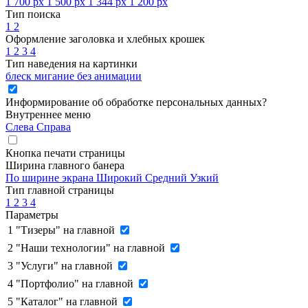
1 700 px
1 500 px
1 344 px
1 200 px
Тип поиска
1
2
Оформление заголовка и хлебных крошек
1
2
3
4
Тип наведения на картинки
блеск
мигание
без анимации
Информирование об обработке персональных данных
?
Внутреннее меню
Слева
Справа
Кнопка печати страницы
Ширина главного банера
По ширине экрана
Широкий
Средний
Узкий
Тип главной страницы
1
2
3
4
Параметры
1
"Тизеры" на главной
2
"Наши технологии" на главной
3
"Услуги" на главной
4
"Портфолио" на главной
5
"Каталог" на главной