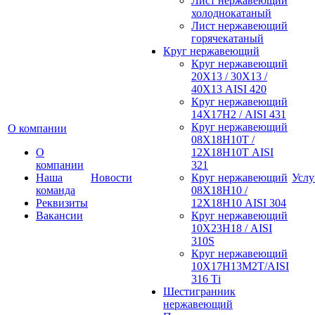
Лист нержавеющий
холоднокатаный
Лист нержавеющий
горячекатаный
Круг нержавеющий
Круг нержавеющий
20Х13 / 30Х13 /
40Х13 AISI 420
Круг нержавеющий
14Х17Н2 / AISI 431
Круг нержавеющий
О компании
08Х18Н10Т /
О
12Х18Н10Т AISI
компании
321
Наша
Новости
Круг нержавеющий
Услу
команда
08Х18Н10 /
Реквизиты
12Х18Н10 AISI 304
Вакансии
Круг нержавеющий
10Х23Н18 / AISI
310S
Круг нержавеющий
10Х17Н13М2Т/AISI
316 Тi
Шестигранник
нержавеющий