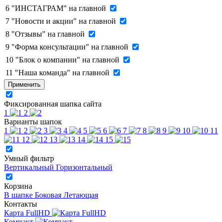
6
"ИНСТАГРАМ" на главной
7
"Новости и акции" на главной
8
"Отзывы" на главной
9
"Форма консультации" на главной
10
"Блок о компании" на главной
11
"Наша команда" на главной
Применить
Фиксированная шапка сайта
1
2
Варианты шапок
1
2
3
4
5
6
7
8
9
10
11
12
13
14
15
Умный фильтр
Вертикальный
Горизонтальный
Корзина
В шапке
Боковая
Летающая
Контакты
Карта FullHD
Компакт