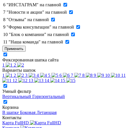
6
"ИНСТАГРАМ" на главной
7
"Новости и акции" на главной
8
"Отзывы" на главной
9
"Форма консультации" на главной
10
"Блок о компании" на главной
11
"Наша команда" на главной
Применить
Фиксированная шапка сайта
1
2
Варианты шапок
1
2
3
4
5
6
7
8
9
10
11
12
13
14
15
Умный фильтр
Вертикальный
Горизонтальный
Корзина
В шапке
Боковая
Летающая
Контакты
Карта FullHD
Компакт