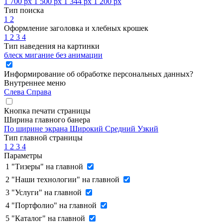
1 700 px
1 500 px
1 344 px
1 200 px
Тип поиска
1
2
Оформление заголовка и хлебных крошек
1
2
3
4
Тип наведения на картинки
блеск
мигание
без анимации
Информирование об обработке персональных данных
?
Внутреннее меню
Слева
Справа
Кнопка печати страницы
Ширина главного банера
По ширине экрана
Широкий
Средний
Узкий
Тип главной страницы
1
2
3
4
Параметры
1
"Тизеры" на главной
2
"Наши технологии" на главной
3
"Услуги" на главной
4
"Портфолио" на главной
5
"Каталог" на главной