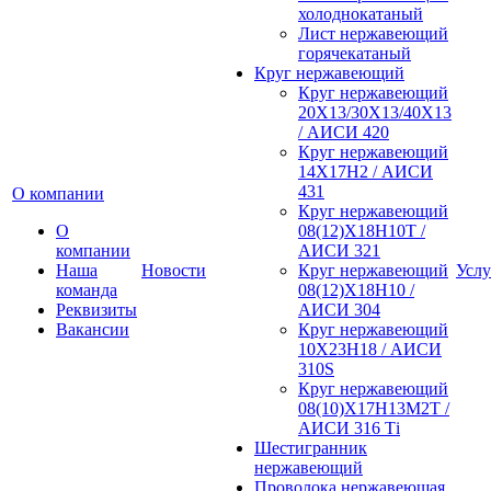
холоднокатаный
Лист нержавеющий
горячекатаный
Круг нержавеющий
Круг нержавеющий
20Х13/30Х13/40Х13
/ АИСИ 420
Круг нержавеющий
14Х17Н2 / АИСИ
431
О компании
Круг нержавеющий
О
08(12)Х18Н10Т /
компании
АИСИ 321
Наша
Новости
Круг нержавеющий
Услу
команда
08(12)Х18Н10 /
Реквизиты
АИСИ 304
Вакансии
Круг нержавеющий
10Х23Н18 / АИСИ
310S
Круг нержавеющий
08(10)Х17Н13М2Т /
АИСИ 316 Тi
Шестигранник
нержавеющий
Проволока нержавеющая