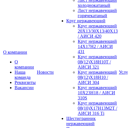
Лист нержавеющий
холоднокатаный
Лист нержавеющий
горячекатаный
Круг нержавеющий
Круг нержавеющий
20Х13/30Х13/40Х13
/ АИСИ 420
Круг нержавеющий
14Х17Н2 / АИСИ
431
О компании
Круг нержавеющий
О
08(12)Х18Н10Т /
компании
АИСИ 321
Наша
Новости
Круг нержавеющий
Услу
команда
08(12)Х18Н10 /
Реквизиты
АИСИ 304
Вакансии
Круг нержавеющий
10Х23Н18 / АИСИ
310S
Круг нержавеющий
08(10)Х17Н13М2Т /
АИСИ 316 Тi
Шестигранник
нержавеющий