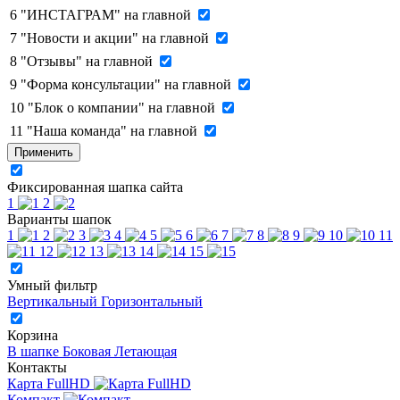
6
"ИНСТАГРАМ" на главной
7
"Новости и акции" на главной
8
"Отзывы" на главной
9
"Форма консультации" на главной
10
"Блок о компании" на главной
11
"Наша команда" на главной
Применить
Фиксированная шапка сайта
1
2
Варианты шапок
1
2
3
4
5
6
7
8
9
10
11
12
13
14
15
Умный фильтр
Вертикальный
Горизонтальный
Корзина
В шапке
Боковая
Летающая
Контакты
Карта FullHD
Компакт