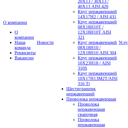
20Х13 / 30Х13 /
40Х13 AISI 420
Круг нержавеющий
14Х17Н2 / AISI 431
Круг нержавеющий
О компании
08Х18Н10Т /
О
12Х18Н10Т AISI
компании
321
Наша
Новости
Круг нержавеющий
Услу
команда
08Х18Н10 /
Реквизиты
12Х18Н10 AISI 304
Вакансии
Круг нержавеющий
10Х23Н18 / AISI
310S
Круг нержавеющий
10Х17Н13М2Т/AISI
316 Тi
Шестигранник
нержавеющий
Проволока нержавеющая
Проволока
нержавеющая
сварочная
Проволока
нержавеющая