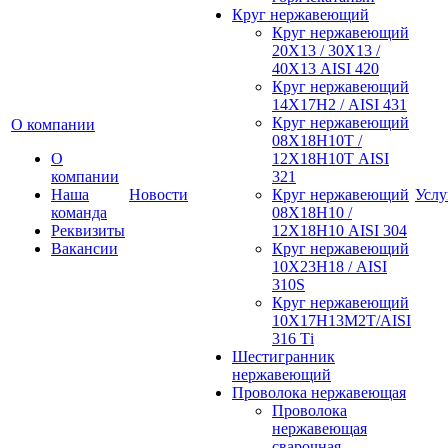
Круг нержавеющий
Круг нержавеющий
20Х13 / 30Х13 /
40Х13 AISI 420
Круг нержавеющий
14Х17Н2 / AISI 431
Круг нержавеющий
О компании
08Х18Н10Т /
О
12Х18Н10Т AISI
компании
321
Наша
Новости
Круг нержавеющий
Услу
команда
08Х18Н10 /
Реквизиты
12Х18Н10 AISI 304
Вакансии
Круг нержавеющий
10Х23Н18 / AISI
310S
Круг нержавеющий
10Х17Н13М2Т/AISI
316 Тi
Шестигранник
нержавеющий
Проволока нержавеющая
Проволока
нержавеющая
сварочная