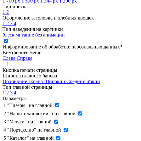
1 700 px
1 500 px
1 344 px
1 200 px
Тип поиска
1
2
Оформление заголовка и хлебных крошек
1
2
3
4
Тип наведения на картинки
блеск
мигание
без анимации
Информирование об обработке персональных данных
?
Внутреннее меню
Слева
Справа
Кнопка печати страницы
Ширина главного банера
По ширине экрана
Широкий
Средний
Узкий
Тип главной страницы
1
2
3
4
Параметры
1
"Тизеры" на главной
2
"Наши технологии" на главной
3
"Услуги" на главной
4
"Портфолио" на главной
5
"Каталог" на главной