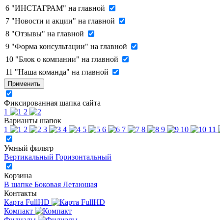
6
"ИНСТАГРАМ" на главной
7
"Новости и акции" на главной
8
"Отзывы" на главной
9
"Форма консультации" на главной
10
"Блок о компании" на главной
11
"Наша команда" на главной
Применить
Фиксированная шапка сайта
1
2
Варианты шапок
1
2
3
4
5
6
7
8
9
10
11
Умный фильтр
Вертикальный
Горизонтальный
Корзина
В шапке
Боковая
Летающая
Контакты
Карта FullHD
Компакт
Филиалы