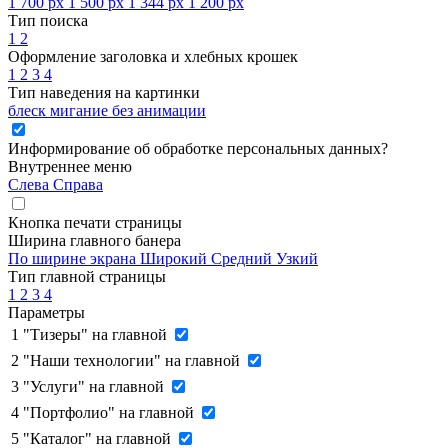
1 700 px
1 500 px
1 344 px
1 200 px
Тип поиска
1
2
Оформление заголовка и хлебных крошек
1
2
3
4
Тип наведения на картинки
блеск
мигание
без анимации
Информирование об обработке персональных данных
?
Внутреннее меню
Слева
Справа
Кнопка печати страницы
Ширина главного банера
По ширине экрана
Широкий
Средний
Узкий
Тип главной страницы
1
2
3
4
Параметры
1
"Тизеры" на главной
2
"Наши технологии" на главной
3
"Услуги" на главной
4
"Портфолио" на главной
5
"Каталог" на главной