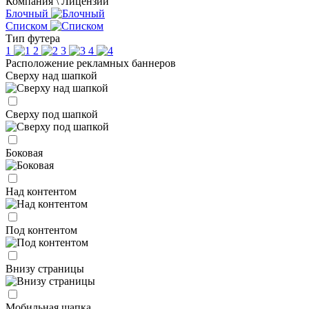
Компания \ Лицензии
Блочный
Списком
Тип футера
1
2
3
4
Расположение рекламных баннеров
Сверху над шапкой
Сверху под шапкой
Боковая
Над контентом
Под контентом
Внизу страницы
Мобильная шапка