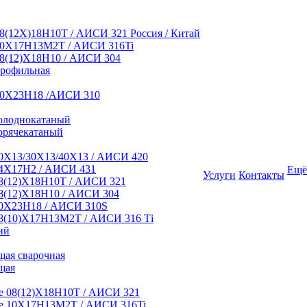
8(12Х)18Н10Т / АИСИ 321 Россия / Китай
10Х17Н13М2Т / АИСИ 316Ti
8(12)Х18Н10 / АИСИ 304
профильная
10Х23Н18 /АИСИ 310
олоднокатаный
орячекатаный
0Х13/30Х13/40Х13 / АИСИ 420
4Х17Н2 / АИСИ 431
Ещё
Услуги
Контакты
8(12)Х18Н10Т / АИСИ 321
8(12)Х18Н10 / АИСИ 304
0Х23Н18 / АИСИ 310S
8(10)Х17Н13М2Т / АИСИ 316 Тi
ий
ая сварочная
щая
 08(12)Х18Н10Т / АИСИ 321
е 10Х17Н13М2Т / АИСИ 316Ti