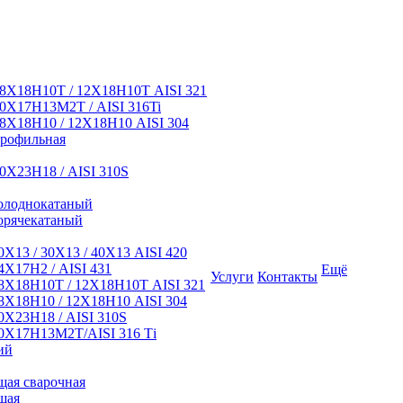
8Х18Н10Т / 12Х18Н10Т AISI 321
0Х17Н13М2Т / AISI 316Ti
8Х18Н10 / 12Х18Н10 AISI 304
профильная
0Х23Н18 / AISI 310S
олоднокатаный
орячекатаный
Х13 / 30Х13 / 40Х13 AISI 420
Х17Н2 / AISI 431
Ещё
Услуги
Контакты
8Х18Н10Т / 12Х18Н10Т AISI 321
Х18Н10 / 12Х18Н10 AISI 304
Х23Н18 / AISI 310S
0Х17Н13М2Т/AISI 316 Тi
ий
ая сварочная
щая