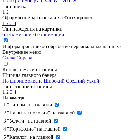
1 700 px
1 500 px
1 344 px
1 200 px
Тип поиска
1
2
Оформление заголовка и хлебных крошек
1
2
3
4
Тип наведения на картинки
блеск
мигание
без анимации
Информирование об обработке персональных данных
?
Внутреннее меню
Слева
Справа
Кнопка печати страницы
Ширина главного банера
По ширине экрана
Широкий
Средний
Узкий
Тип главной страницы
1
2
3
4
Параметры
1
"Тизеры" на главной
2
"Наши технологии" на главной
3
"Услуги" на главной
4
"Портфолио" на главной
5
"Каталог" на главной