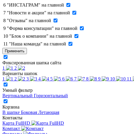
6
"ИНСТАГРАМ" на главной
7
"Новости и акции" на главной
8
"Отзывы" на главной
9
"Форма консультации" на главной
10
"Блок о компании" на главной
11
"Наша команда" на главной
Применить
Фиксированная шапка сайта
1
2
Варианты шапок
1
2
3
4
5
6
7
8
9
10
11
Умный фильтр
Вертикальный
Горизонтальный
Корзина
В шапке
Боковая
Летающая
Контакты
Карта FullHD
Компакт
Филиалы