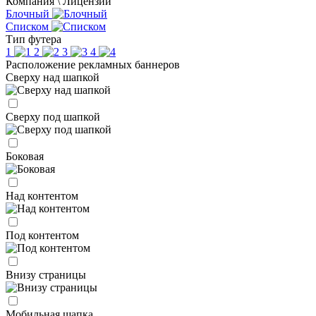
Компания \ Лицензии
Блочный
Списком
Тип футера
1
2
3
4
Расположение рекламных баннеров
Сверху над шапкой
Сверху под шапкой
Боковая
Над контентом
Под контентом
Внизу страницы
Мобильная шапка