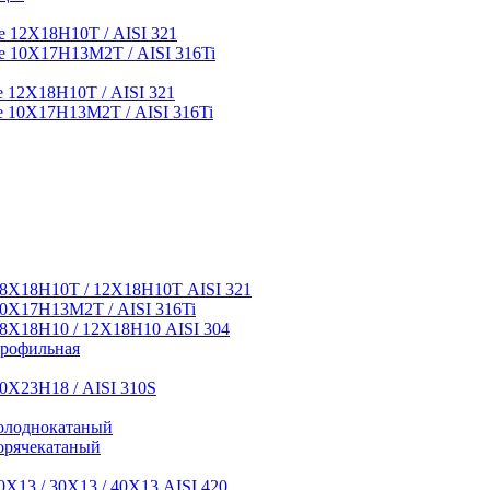
 12Х18Н10Т / AISI 321
 10Х17Н13М2Т / AISI 316Ti
12Х18Н10Т / AISI 321
 10Х17Н13М2Т / AISI 316Ti
8Х18Н10Т / 12Х18Н10Т AISI 321
0Х17Н13М2Т / AISI 316Ti
8Х18Н10 / 12Х18Н10 AISI 304
профильная
0Х23Н18 / AISI 310S
олоднокатаный
орячекатаный
Х13 / 30Х13 / 40Х13 AISI 420