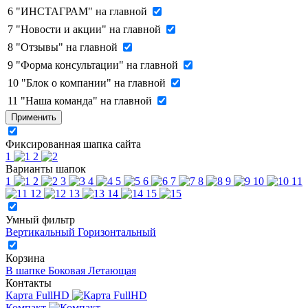
6
"ИНСТАГРАМ" на главной
7
"Новости и акции" на главной
8
"Отзывы" на главной
9
"Форма консультации" на главной
10
"Блок о компании" на главной
11
"Наша команда" на главной
Применить
Фиксированная шапка сайта
1
2
Варианты шапок
1
2
3
4
5
6
7
8
9
10
11
12
13
14
15
Умный фильтр
Вертикальный
Горизонтальный
Корзина
В шапке
Боковая
Летающая
Контакты
Карта FullHD
Компакт