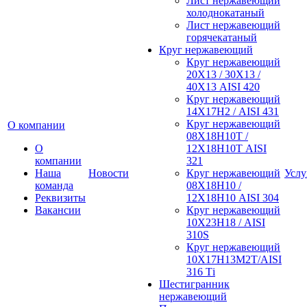
Лист нержавеющий
холоднокатаный
Лист нержавеющий
горячекатаный
Круг нержавеющий
Круг нержавеющий
20Х13 / 30Х13 /
40Х13 AISI 420
Круг нержавеющий
14Х17Н2 / AISI 431
Круг нержавеющий
О компании
08Х18Н10Т /
О
12Х18Н10Т AISI
компании
321
Наша
Новости
Круг нержавеющий
Услу
команда
08Х18Н10 /
Реквизиты
12Х18Н10 AISI 304
Вакансии
Круг нержавеющий
10Х23Н18 / AISI
310S
Круг нержавеющий
10Х17Н13М2Т/AISI
316 Тi
Шестигранник
нержавеющий