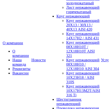
холоднокатаный
Лист нержавеющий
горячекатаный
Круг нержавеющий
Круг нержавеющий
20Х13 / 30Х13 /
40Х13 AISI 420
Круг нержавеющий
14Х17Н2 / AISI 431
Круг нержавеющий
О компании
08Х18Н10Т /
О
12Х18Н10Т AISI
компании
321
Наша
Новости
Круг нержавеющий
Услу
команда
08Х18Н10 /
Реквизиты
12Х18Н10 AISI 304
Вакансии
Круг нержавеющий
10Х23Н18 / AISI
310S
Круг нержавеющий
10Х17Н13М2Т/AISI
316 Тi
Шестигранник
нержавеющий
Проволока нержавеющая