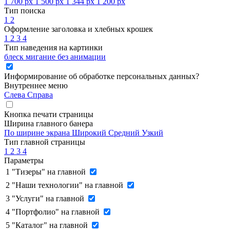
1 700 px
1 500 px
1 344 px
1 200 px
Тип поиска
1
2
Оформление заголовка и хлебных крошек
1
2
3
4
Тип наведения на картинки
блеск
мигание
без анимации
Информирование об обработке персональных данных
?
Внутреннее меню
Слева
Справа
Кнопка печати страницы
Ширина главного банера
По ширине экрана
Широкий
Средний
Узкий
Тип главной страницы
1
2
3
4
Параметры
1
"Тизеры" на главной
2
"Наши технологии" на главной
3
"Услуги" на главной
4
"Портфолио" на главной
5
"Каталог" на главной