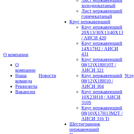
Лист нержавеющий
холоднокатаный
Лист нержавеющий
горячекатаный
Круг нержавеющий
Круг нержавеющий
20Х13/30Х13/40Х13
/ АИСИ 420
Круг нержавеющий
14Х17Н2 / АИСИ
431
О компании
Круг нержавеющий
О
08(12)Х18Н10Т /
компании
АИСИ 321
Наша
Новости
Круг нержавеющий
Услу
команда
08(12)Х18Н10 /
Реквизиты
АИСИ 304
Вакансии
Круг нержавеющий
10Х23Н18 / АИСИ
310S
Круг нержавеющий
08(10)Х17Н13М2Т /
АИСИ 316 Тi
Шестигранник
нержавеющий