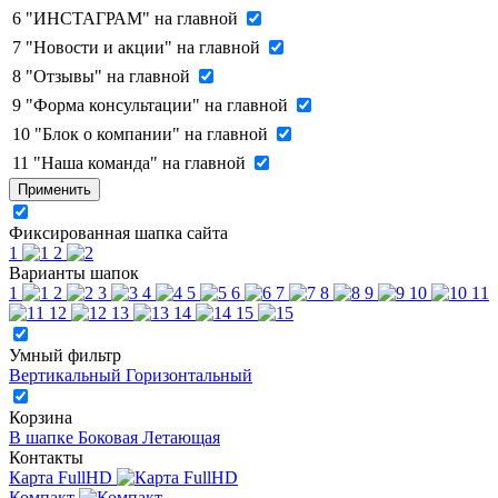
6
"ИНСТАГРАМ" на главной
7
"Новости и акции" на главной
8
"Отзывы" на главной
9
"Форма консультации" на главной
10
"Блок о компании" на главной
11
"Наша команда" на главной
Применить
Фиксированная шапка сайта
1
2
Варианты шапок
1
2
3
4
5
6
7
8
9
10
11
12
13
14
15
Умный фильтр
Вертикальный
Горизонтальный
Корзина
В шапке
Боковая
Летающая
Контакты
Карта FullHD
Компакт