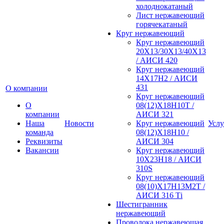
холоднокатаный
Лист нержавеющий
горячекатаный
Круг нержавеющий
Круг нержавеющий
20Х13/30Х13/40Х13
/ АИСИ 420
Круг нержавеющий
14Х17Н2 / АИСИ
431
О компании
Круг нержавеющий
О
08(12)Х18Н10Т /
компании
АИСИ 321
Наша
Новости
Круг нержавеющий
Услу
команда
08(12)Х18Н10 /
Реквизиты
АИСИ 304
Вакансии
Круг нержавеющий
10Х23Н18 / АИСИ
310S
Круг нержавеющий
08(10)Х17Н13М2Т /
АИСИ 316 Тi
Шестигранник
нержавеющий
Проволока нержавеющая