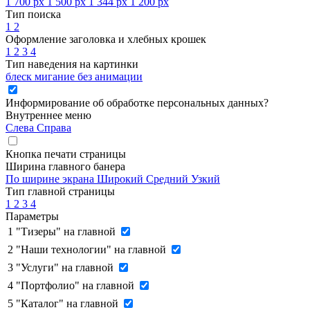
1 700 px
1 500 px
1 344 px
1 200 px
Тип поиска
1
2
Оформление заголовка и хлебных крошек
1
2
3
4
Тип наведения на картинки
блеск
мигание
без анимации
Информирование об обработке персональных данных
?
Внутреннее меню
Слева
Справа
Кнопка печати страницы
Ширина главного банера
По ширине экрана
Широкий
Средний
Узкий
Тип главной страницы
1
2
3
4
Параметры
1
"Тизеры" на главной
2
"Наши технологии" на главной
3
"Услуги" на главной
4
"Портфолио" на главной
5
"Каталог" на главной