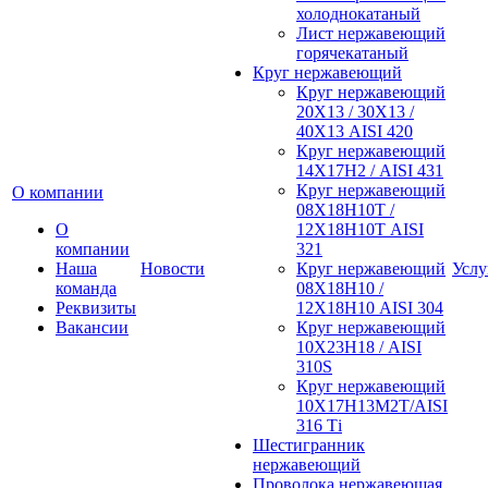
холоднокатаный
Лист нержавеющий
горячекатаный
Круг нержавеющий
Круг нержавеющий
20Х13 / 30Х13 /
40Х13 AISI 420
Круг нержавеющий
14Х17Н2 / AISI 431
Круг нержавеющий
О компании
08Х18Н10Т /
О
12Х18Н10Т AISI
компании
321
Наша
Новости
Круг нержавеющий
Услу
команда
08Х18Н10 /
Реквизиты
12Х18Н10 AISI 304
Вакансии
Круг нержавеющий
10Х23Н18 / AISI
310S
Круг нержавеющий
10Х17Н13М2Т/AISI
316 Тi
Шестигранник
нержавеющий
Проволока нержавеющая