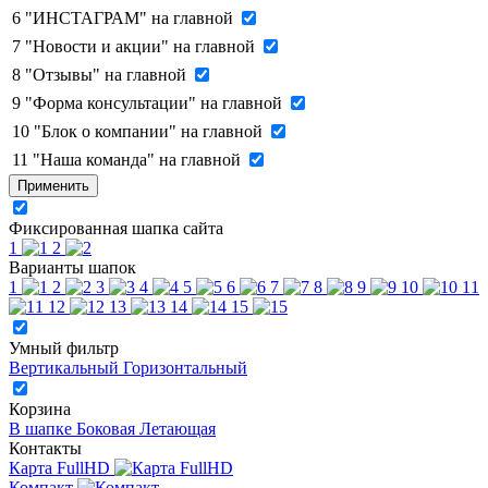
6
"ИНСТАГРАМ" на главной
7
"Новости и акции" на главной
8
"Отзывы" на главной
9
"Форма консультации" на главной
10
"Блок о компании" на главной
11
"Наша команда" на главной
Применить
Фиксированная шапка сайта
1
2
Варианты шапок
1
2
3
4
5
6
7
8
9
10
11
12
13
14
15
Умный фильтр
Вертикальный
Горизонтальный
Корзина
В шапке
Боковая
Летающая
Контакты
Карта FullHD
Компакт