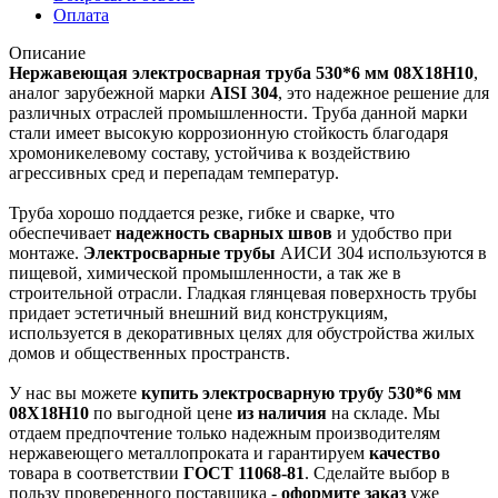
Оплата
Описание
Нержавеющая электросварная труба 530*6 мм 08Х18Н10
,
аналог зарубежной марки
AISI 304
, это надежное решение для
различных отраслей промышленности. Труба данной марки
стали имеет высокую коррозионную стойкость благодаря
хромоникелевому составу, устойчива к воздействию
агрессивных сред и перепадам температур.
Труба хорошо поддается резке, гибке и сварке, что
обеспечивает
надежность сварных швов
и удобство при
монтаже.
Электросварные трубы
АИСИ 304 используются в
пищевой, химической промышленности, а так же в
строительной отрасли. Гладкая глянцевая поверхность трубы
придает эстетичный внешний вид конструкциям,
используется в декоративных целях для обустройства жилых
домов и общественных пространств.
У нас вы можете
купить электросварную трубу
530*6 мм
08Х18Н10
по выгодной цене
из наличия
на складе. Мы
отдаем предпочтение только надежным производителям
нержавеющего металлопроката и гарантируем
качество
товара в соответствии
ГОСТ 11068-81
. Сделайте выбор в
пользу проверенного поставщика -
оформите заказ
уже