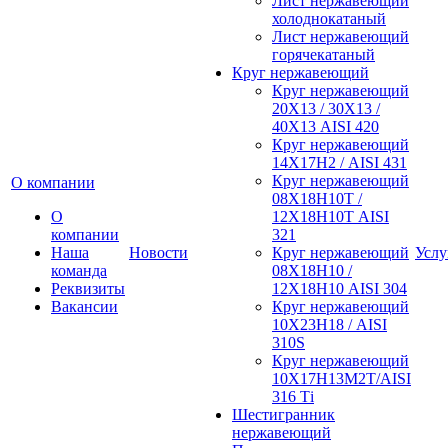
Лист нержавеющий
холоднокатаный
Лист нержавеющий
горячекатаный
Круг нержавеющий
Круг нержавеющий
20Х13 / 30Х13 /
40Х13 AISI 420
Круг нержавеющий
14Х17Н2 / AISI 431
Круг нержавеющий
О компании
08Х18Н10Т /
О
12Х18Н10Т AISI
компании
321
Наша
Новости
Круг нержавеющий
Услу
команда
08Х18Н10 /
Реквизиты
12Х18Н10 AISI 304
Вакансии
Круг нержавеющий
10Х23Н18 / AISI
310S
Круг нержавеющий
10Х17Н13М2Т/AISI
316 Тi
Шестигранник
нержавеющий