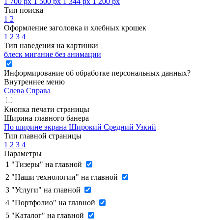
1 700 px
1 500 px
1 344 px
1 200 px
Тип поиска
1
2
Оформление заголовка и хлебных крошек
1
2
3
4
Тип наведения на картинки
блеск
мигание
без анимации
Информирование об обработке персональных данных
?
Внутреннее меню
Слева
Справа
Кнопка печати страницы
Ширина главного банера
По ширине экрана
Широкий
Средний
Узкий
Тип главной страницы
1
2
3
4
Параметры
1
"Тизеры" на главной
2
"Наши технологии" на главной
3
"Услуги" на главной
4
"Портфолио" на главной
5
"Каталог" на главной