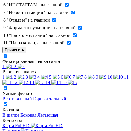
6
"ИНСТАГРАМ" на главной
7
"Новости и акции" на главной
8
"Отзывы" на главной
9
"Форма консультации" на главной
10
"Блок о компании" на главной
11
"Наша команда" на главной
Применить
Фиксированная шапка сайта
1
2
Варианты шапок
1
2
3
4
5
6
7
8
9
10
11
12
13
14
15
Умный фильтр
Вертикальный
Горизонтальный
Корзина
В шапке
Боковая
Летающая
Контакты
Карта FullHD
Компакт