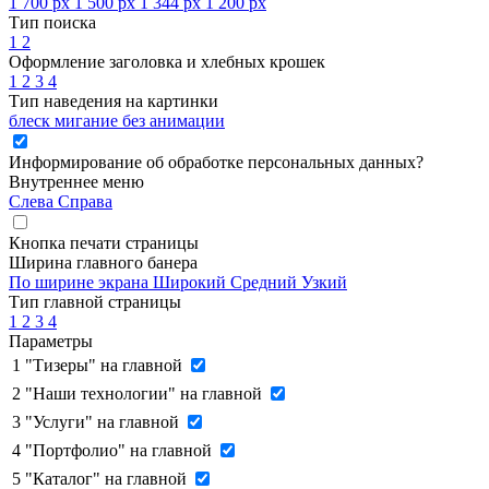
1 700 px
1 500 px
1 344 px
1 200 px
Тип поиска
1
2
Оформление заголовка и хлебных крошек
1
2
3
4
Тип наведения на картинки
блеск
мигание
без анимации
Информирование об обработке персональных данных
?
Внутреннее меню
Слева
Справа
Кнопка печати страницы
Ширина главного банера
По ширине экрана
Широкий
Средний
Узкий
Тип главной страницы
1
2
3
4
Параметры
1
"Тизеры" на главной
2
"Наши технологии" на главной
3
"Услуги" на главной
4
"Портфолио" на главной
5
"Каталог" на главной