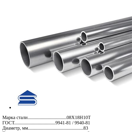
Марка стали.................................08Х18Н10Т
ГОСТ...................................9941-81 / 9940-81
Диаметр, мм...............................................83