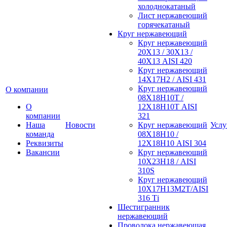
холоднокатаный
Лист нержавеющий
горячекатаный
Круг нержавеющий
Круг нержавеющий
20Х13 / 30Х13 /
40Х13 AISI 420
Круг нержавеющий
14Х17Н2 / AISI 431
Круг нержавеющий
О компании
08Х18Н10Т /
О
12Х18Н10Т AISI
компании
321
Наша
Новости
Круг нержавеющий
Услу
команда
08Х18Н10 /
Реквизиты
12Х18Н10 AISI 304
Вакансии
Круг нержавеющий
10Х23Н18 / AISI
310S
Круг нержавеющий
10Х17Н13М2Т/AISI
316 Тi
Шестигранник
нержавеющий
Проволока нержавеющая