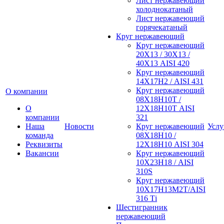
Лист нержавеющий
холоднокатаный
Лист нержавеющий
горячекатаный
Круг нержавеющий
Круг нержавеющий
20Х13 / 30Х13 /
40Х13 AISI 420
Круг нержавеющий
14Х17Н2 / AISI 431
Круг нержавеющий
О компании
08Х18Н10Т /
О
12Х18Н10Т AISI
компании
321
Наша
Новости
Круг нержавеющий
Услу
команда
08Х18Н10 /
Реквизиты
12Х18Н10 AISI 304
Вакансии
Круг нержавеющий
10Х23Н18 / AISI
310S
Круг нержавеющий
10Х17Н13М2Т/AISI
316 Тi
Шестигранник
нержавеющий