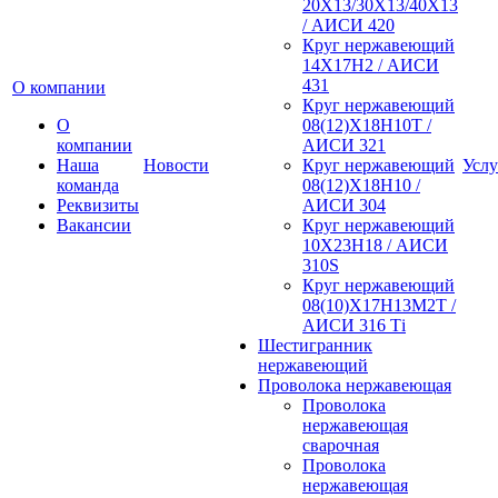
20Х13/30Х13/40Х13
/ АИСИ 420
Круг нержавеющий
14Х17Н2 / АИСИ
431
О компании
Круг нержавеющий
О
08(12)Х18Н10Т /
компании
АИСИ 321
Наша
Новости
Круг нержавеющий
Услу
команда
08(12)Х18Н10 /
Реквизиты
АИСИ 304
Вакансии
Круг нержавеющий
10Х23Н18 / АИСИ
310S
Круг нержавеющий
08(10)Х17Н13М2Т /
АИСИ 316 Тi
Шестигранник
нержавеющий
Проволока нержавеющая
Проволока
нержавеющая
сварочная
Проволока
нержавеющая