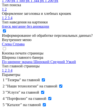
1 700 px
1 500 px
1 344 px
1 200 px
Тип поиска
1
2
Оформление заголовка и хлебных крошек
1
2
3
4
Тип наведения на картинки
блеск
мигание
без анимации
Информирование об обработке персональных данных
?
Внутреннее меню
Слева
Справа
Кнопка печати страницы
Ширина главного банера
По ширине экрана
Широкий
Средний
Узкий
Тип главной страницы
1
2
3
4
Параметры
1
"Тизеры" на главной
2
"Наши технологии" на главной
3
"Услуги" на главной
4
"Портфолио" на главной
5
"Каталог" на главной