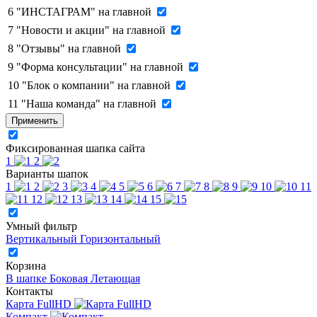
6
"ИНСТАГРАМ" на главной
7
"Новости и акции" на главной
8
"Отзывы" на главной
9
"Форма консультации" на главной
10
"Блок о компании" на главной
11
"Наша команда" на главной
Применить
Фиксированная шапка сайта
1
2
Варианты шапок
1
2
3
4
5
6
7
8
9
10
11
12
13
14
15
Умный фильтр
Вертикальный
Горизонтальный
Корзина
В шапке
Боковая
Летающая
Контакты
Карта FullHD
Компакт