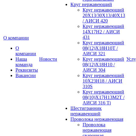
Круг нержавеющий
Круг нержавеющий
20Х13/30Х13/40Х13
/ АИСИ 420
Круг нержавеющий
14Х17Н2 / АИСИ
431
О компании
Круг нержавеющий
О
08(12)Х18Н10Т /
компании
АИСИ 321
Наша
Новости
Круг нержавеющий
Услу
команда
08(12)Х18Н10 /
Реквизиты
АИСИ 304
Вакансии
Круг нержавеющий
10Х23Н18 / АИСИ
310S
Круг нержавеющий
08(10)Х17Н13М2Т /
АИСИ 316 Тi
Шестигранник
нержавеющий
Проволока нержавеющая
Проволока
нержавеющая
сварочная