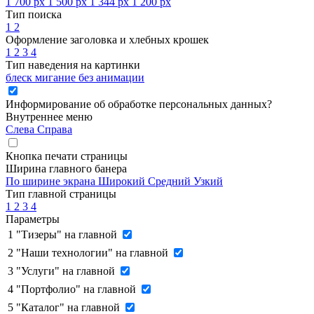
1 700 px
1 500 px
1 344 px
1 200 px
Тип поиска
1
2
Оформление заголовка и хлебных крошек
1
2
3
4
Тип наведения на картинки
блеск
мигание
без анимации
Информирование об обработке персональных данных
?
Внутреннее меню
Слева
Справа
Кнопка печати страницы
Ширина главного банера
По ширине экрана
Широкий
Средний
Узкий
Тип главной страницы
1
2
3
4
Параметры
1
"Тизеры" на главной
2
"Наши технологии" на главной
3
"Услуги" на главной
4
"Портфолио" на главной
5
"Каталог" на главной