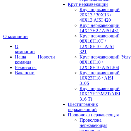
Круг нержавеющий
Круг нержавеющий
20Х13 / 30Х13 /
40Х13 AISI 420
Круг нержавеющий
14Х17Н2 / AISI 431
Круг нержавеющий
О компании
08Х18Н10Т /
О
12Х18Н10Т AISI
компании
321
Наша
Новости
Круг нержавеющий
Услу
команда
08Х18Н10 /
Реквизиты
12Х18Н10 AISI 304
Вакансии
Круг нержавеющий
10Х23Н18 / AISI
310S
Круг нержавеющий
10Х17Н13М2Т/AISI
316 Тi
Шестигранник
нержавеющий
Проволока нержавеющая
Проволока
нержавеющая
сварочная