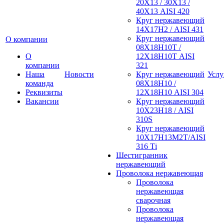
20Х13 / 30Х13 /
40Х13 AISI 420
Круг нержавеющий
14Х17Н2 / AISI 431
Круг нержавеющий
О компании
08Х18Н10Т /
О
12Х18Н10Т AISI
компании
321
Наша
Новости
Круг нержавеющий
Услу
команда
08Х18Н10 /
Реквизиты
12Х18Н10 AISI 304
Вакансии
Круг нержавеющий
10Х23Н18 / AISI
310S
Круг нержавеющий
10Х17Н13М2Т/AISI
316 Тi
Шестигранник
нержавеющий
Проволока нержавеющая
Проволока
нержавеющая
сварочная
Проволока
нержавеющая