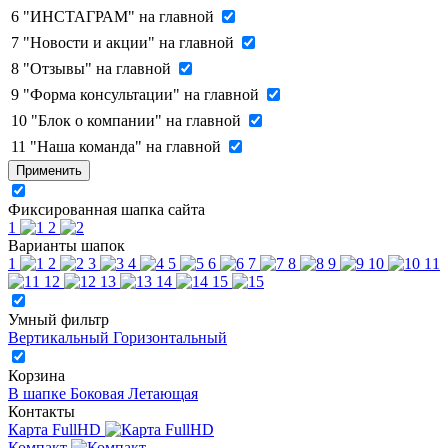
6
"ИНСТАГРАМ" на главной
7
"Новости и акции" на главной
8
"Отзывы" на главной
9
"Форма консультации" на главной
10
"Блок о компании" на главной
11
"Наша команда" на главной
Применить
Фиксированная шапка сайта
1
2
Варианты шапок
1
2
3
4
5
6
7
8
9
10
11
12
13
14
15
Умный фильтр
Вертикальный
Горизонтальный
Корзина
В шапке
Боковая
Летающая
Контакты
Карта FullHD
Компакт