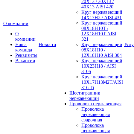
20Х13 / 30Х13 /
40Х13 AISI 420
Круг нержавеющий
14Х17Н2 / AISI 431
Круг нержавеющий
О компании
08Х18Н10Т /
О
12Х18Н10Т AISI
компании
321
Наша
Новости
Круг нержавеющий
Услу
команда
08Х18Н10 /
Реквизиты
12Х18Н10 AISI 304
Вакансии
Круг нержавеющий
10Х23Н18 / AISI
310S
Круг нержавеющий
10Х17Н13М2Т/AISI
316 Тi
Шестигранник
нержавеющий
Проволока нержавеющая
Проволока
нержавеющая
сварочная
Проволока
нержавеющая