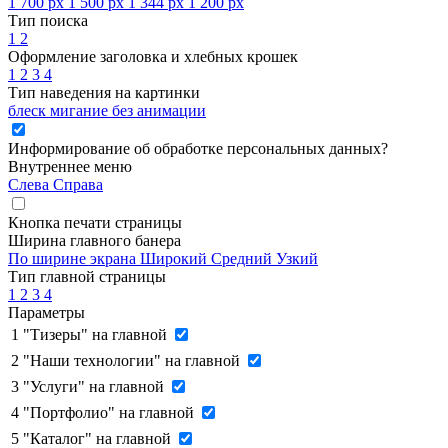
1 700 px
1 500 px
1 344 px
1 200 px
Тип поиска
1
2
Оформление заголовка и хлебных крошек
1
2
3
4
Тип наведения на картинки
блеск
мигание
без анимации
Информирование об обработке персональных данных
?
Внутреннее меню
Слева
Справа
Кнопка печати страницы
Ширина главного банера
По ширине экрана
Широкий
Средний
Узкий
Тип главной страницы
1
2
3
4
Параметры
1
"Тизеры" на главной
2
"Наши технологии" на главной
3
"Услуги" на главной
4
"Портфолио" на главной
5
"Каталог" на главной