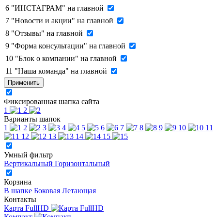
6
"ИНСТАГРАМ" на главной
7
"Новости и акции" на главной
8
"Отзывы" на главной
9
"Форма консультации" на главной
10
"Блок о компании" на главной
11
"Наша команда" на главной
Применить
Фиксированная шапка сайта
1
2
Варианты шапок
1
2
3
4
5
6
7
8
9
10
11
12
13
14
15
Умный фильтр
Вертикальный
Горизонтальный
Корзина
В шапке
Боковая
Летающая
Контакты
Карта FullHD
Компакт