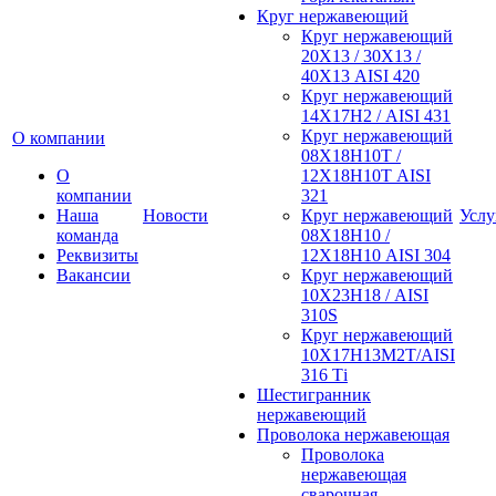
Круг нержавеющий
Круг нержавеющий
20Х13 / 30Х13 /
40Х13 AISI 420
Круг нержавеющий
14Х17Н2 / AISI 431
Круг нержавеющий
О компании
08Х18Н10Т /
О
12Х18Н10Т AISI
компании
321
Наша
Новости
Круг нержавеющий
Услу
команда
08Х18Н10 /
Реквизиты
12Х18Н10 AISI 304
Вакансии
Круг нержавеющий
10Х23Н18 / AISI
310S
Круг нержавеющий
10Х17Н13М2Т/AISI
316 Тi
Шестигранник
нержавеющий
Проволока нержавеющая
Проволока
нержавеющая
сварочная