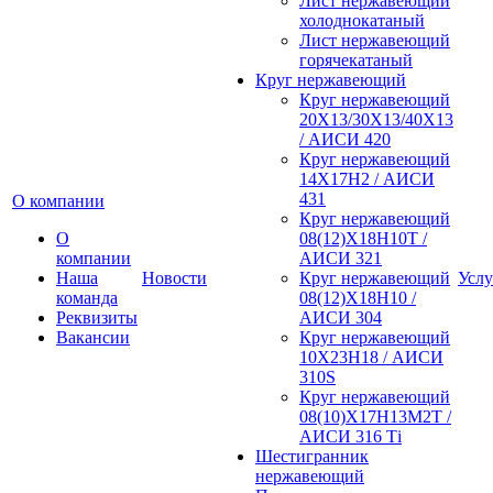
Лист нержавеющий
холоднокатаный
Лист нержавеющий
горячекатаный
Круг нержавеющий
Круг нержавеющий
20Х13/30Х13/40Х13
/ АИСИ 420
Круг нержавеющий
14Х17Н2 / АИСИ
431
О компании
Круг нержавеющий
О
08(12)Х18Н10Т /
компании
АИСИ 321
Наша
Новости
Круг нержавеющий
Услу
команда
08(12)Х18Н10 /
Реквизиты
АИСИ 304
Вакансии
Круг нержавеющий
10Х23Н18 / АИСИ
310S
Круг нержавеющий
08(10)Х17Н13М2Т /
АИСИ 316 Тi
Шестигранник
нержавеющий