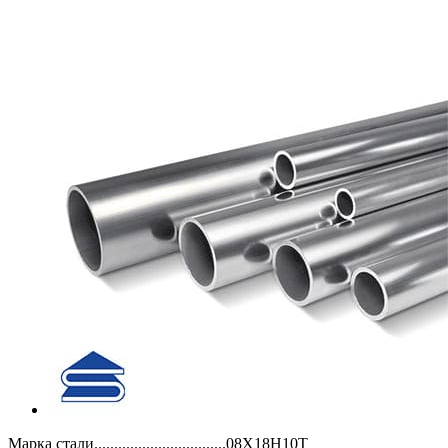
Марка стали.................................08Х18Н10Т