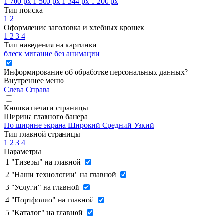
1 700 px
1 500 px
1 344 px
1 200 px
Тип поиска
1
2
Оформление заголовка и хлебных крошек
1
2
3
4
Тип наведения на картинки
блеск
мигание
без анимации
Информирование об обработке персональных данных
?
Внутреннее меню
Слева
Справа
Кнопка печати страницы
Ширина главного банера
По ширине экрана
Широкий
Средний
Узкий
Тип главной страницы
1
2
3
4
Параметры
1
"Тизеры" на главной
2
"Наши технологии" на главной
3
"Услуги" на главной
4
"Портфолио" на главной
5
"Каталог" на главной