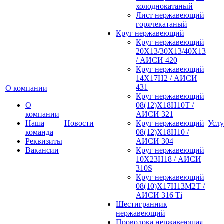
холоднокатаный
Лист нержавеющий
горячекатаный
Круг нержавеющий
Круг нержавеющий
20Х13/30Х13/40Х13
/ АИСИ 420
Круг нержавеющий
14Х17Н2 / АИСИ
431
О компании
Круг нержавеющий
О
08(12)Х18Н10Т /
компании
АИСИ 321
Наша
Новости
Круг нержавеющий
Услу
команда
08(12)Х18Н10 /
Реквизиты
АИСИ 304
Вакансии
Круг нержавеющий
10Х23Н18 / АИСИ
310S
Круг нержавеющий
08(10)Х17Н13М2Т /
АИСИ 316 Тi
Шестигранник
нержавеющий
Проволока нержавеющая