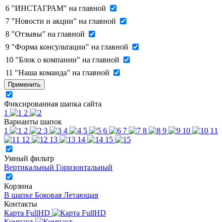
6
"ИНСТАГРАМ" на главной
7
"Новости и акции" на главной
8
"Отзывы" на главной
9
"Форма консультации" на главной
10
"Блок о компании" на главной
11
"Наша команда" на главной
Применить
Фиксированная шапка сайта
1
2
Варианты шапок
1
2
3
4
5
6
7
8
9
10
11
12
13
14
15
Умный фильтр
Вертикальный
Горизонтальный
Корзина
В шапке
Боковая
Летающая
Контакты
Карта FullHD
Компакт