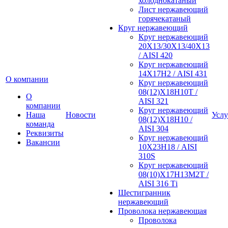
холоднокатаный
Лист нержавеющий
горячекатаный
Круг нержавеющий
Круг нержавеющий
20Х13/30Х13/40Х13
/ AISI 420
Круг нержавеющий
14Х17Н2 / AISI 431
О компании
Круг нержавеющий
08(12)Х18Н10Т /
О
AISI 321
компании
Круг нержавеющий
Наша
Новости
Услу
08(12)Х18Н10 /
команда
AISI 304
Реквизиты
Круг нержавеющий
Вакансии
10Х23Н18 / AISI
310S
Круг нержавеющий
08(10)Х17Н13М2Т /
AISI 316 Тi
Шестигранник
нержавеющий
Проволока нержавеющая
Проволока