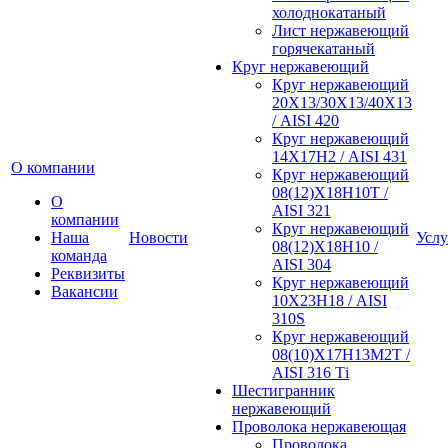
холоднокатаный
Лист нержавеющий
горячекатаный
Круг нержавеющий
Круг нержавеющий
20Х13/30Х13/40Х13
/ AISI 420
Круг нержавеющий
14Х17Н2 / AISI 431
О компании
Круг нержавеющий
08(12)Х18Н10Т /
О
AISI 321
компании
Круг нержавеющий
Наша
Новости
Услу
08(12)Х18Н10 /
команда
AISI 304
Реквизиты
Круг нержавеющий
Вакансии
10Х23Н18 / AISI
310S
Круг нержавеющий
08(10)Х17Н13М2Т /
AISI 316 Тi
Шестигранник
нержавеющий
Проволока нержавеющая
Проволока