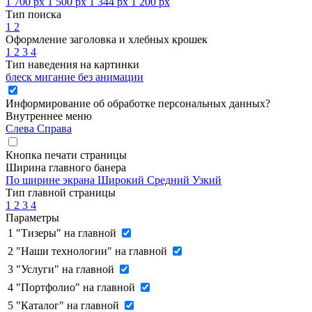
1 700 px
1 500 px
1 344 px
1 200 px
Тип поиска
1
2
Оформление заголовка и хлебных крошек
1
2
3
4
Тип наведения на картинки
блеск
мигание
без анимации
Информирование об обработке персональных данных
?
Внутреннее меню
Слева
Справа
Кнопка печати страницы
Ширина главного банера
По ширине экрана
Широкий
Средний
Узкий
Тип главной страницы
1
2
3
4
Параметры
1
"Тизеры" на главной
2
"Наши технологии" на главной
3
"Услуги" на главной
4
"Портфолио" на главной
5
"Каталог" на главной