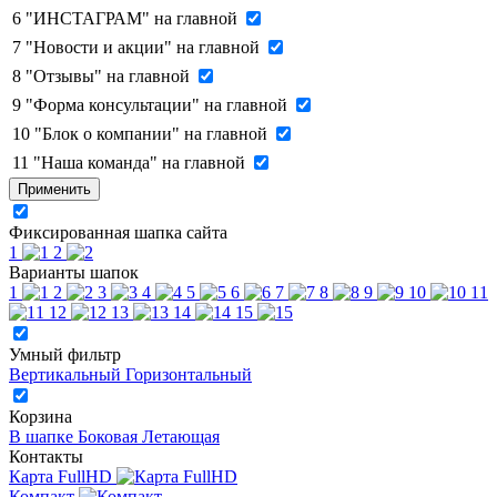
6
"ИНСТАГРАМ" на главной
7
"Новости и акции" на главной
8
"Отзывы" на главной
9
"Форма консультации" на главной
10
"Блок о компании" на главной
11
"Наша команда" на главной
Применить
Фиксированная шапка сайта
1
2
Варианты шапок
1
2
3
4
5
6
7
8
9
10
11
12
13
14
15
Умный фильтр
Вертикальный
Горизонтальный
Корзина
В шапке
Боковая
Летающая
Контакты
Карта FullHD
Компакт