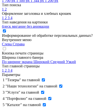
1 700 px
1 500 px
1 344 px
1 200 px
Тип поиска
1
2
Оформление заголовка и хлебных крошек
1
2
3
4
Тип наведения на картинки
блеск
мигание
без анимации
Информирование об обработке персональных данных
?
Внутреннее меню
Слева
Справа
Кнопка печати страницы
Ширина главного банера
По ширине экрана
Широкий
Средний
Узкий
Тип главной страницы
1
2
3
4
Параметры
1
"Тизеры" на главной
2
"Наши технологии" на главной
3
"Услуги" на главной
4
"Портфолио" на главной
5
"Каталог" на главной