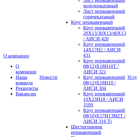
Лист нержавеющий
холоднокатаный
Лист нержавеющий
горячекатаный
Круг нержавеющий
Круг нержавеющий
20Х13/30Х13/40Х13
/ АИСИ 420
Круг нержавеющий
14Х17Н2 / АИСИ
431
О компании
Круг нержавеющий
О
08(12)Х18Н10Т /
компании
АИСИ 321
Наша
Новости
Круг нержавеющий
Услу
команда
08(12)Х18Н10 /
Реквизиты
АИСИ 304
Вакансии
Круг нержавеющий
10Х23Н18 / АИСИ
310S
Круг нержавеющий
08(10)Х17Н13М2Т /
АИСИ 316 Тi
Шестигранник
нержавеющий