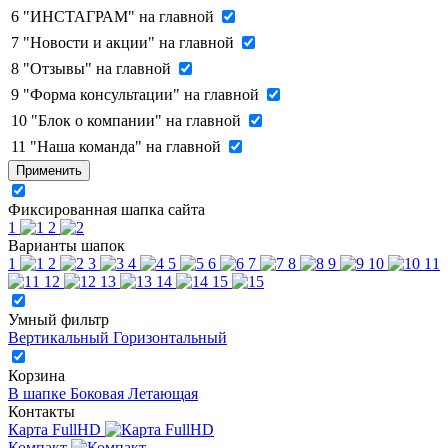
6
"ИНСТАГРАМ" на главной
7
"Новости и акции" на главной
8
"Отзывы" на главной
9
"Форма консультации" на главной
10
"Блок о компании" на главной
11
"Наша команда" на главной
Применить
Фиксированная шапка сайта
1
2
Варианты шапок
1
2
3
4
5
6
7
8
9
10
11
12
13
14
15
Умный фильтр
Вертикальный
Горизонтальный
Корзина
В шапке
Боковая
Летающая
Контакты
Карта FullHD
Компакт