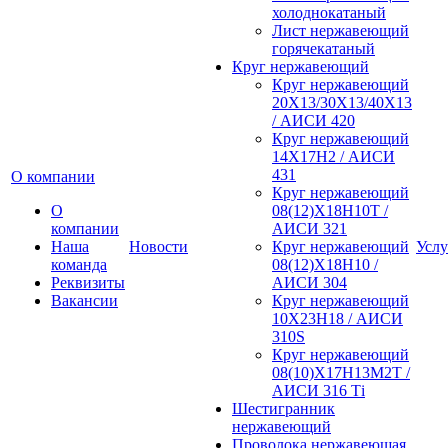
холоднокатаный
Лист нержавеющий
горячекатаный
Круг нержавеющий
Круг нержавеющий
20Х13/30Х13/40Х13
/ АИСИ 420
Круг нержавеющий
14Х17Н2 / АИСИ
431
О компании
Круг нержавеющий
О
08(12)Х18Н10Т /
компании
АИСИ 321
Наша
Новости
Круг нержавеющий
Услу
команда
08(12)Х18Н10 /
Реквизиты
АИСИ 304
Вакансии
Круг нержавеющий
10Х23Н18 / АИСИ
310S
Круг нержавеющий
08(10)Х17Н13М2Т /
АИСИ 316 Тi
Шестигранник
нержавеющий
Проволока нержавеющая