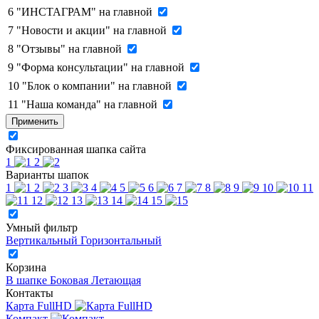
6
"ИНСТАГРАМ" на главной
7
"Новости и акции" на главной
8
"Отзывы" на главной
9
"Форма консультации" на главной
10
"Блок о компании" на главной
11
"Наша команда" на главной
Применить
Фиксированная шапка сайта
1
2
Варианты шапок
1
2
3
4
5
6
7
8
9
10
11
12
13
14
15
Умный фильтр
Вертикальный
Горизонтальный
Корзина
В шапке
Боковая
Летающая
Контакты
Карта FullHD
Компакт