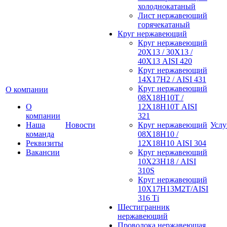
холоднокатаный
Лист нержавеющий
горячекатаный
Круг нержавеющий
Круг нержавеющий
20Х13 / 30Х13 /
40Х13 AISI 420
Круг нержавеющий
14Х17Н2 / AISI 431
Круг нержавеющий
О компании
08Х18Н10Т /
О
12Х18Н10Т AISI
компании
321
Наша
Новости
Круг нержавеющий
Услу
команда
08Х18Н10 /
Реквизиты
12Х18Н10 AISI 304
Вакансии
Круг нержавеющий
10Х23Н18 / AISI
310S
Круг нержавеющий
10Х17Н13М2Т/AISI
316 Тi
Шестигранник
нержавеющий
Проволока нержавеющая