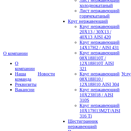
Лист нержавеющий
холоднокатаный
Лист нержавеющий
горячекатаный
Круг нержавеющий
Круг нержавеющий
20Х13 / 30Х13 /
40Х13 AISI 420
Круг нержавеющий
14Х17Н2 / AISI 431
Круг нержавеющий
О компании
08Х18Н10Т /
О
12Х18Н10Т AISI
компании
321
Наша
Новости
Круг нержавеющий
Услу
команда
08Х18Н10 /
Реквизиты
12Х18Н10 AISI 304
Вакансии
Круг нержавеющий
10Х23Н18 / AISI
310S
Круг нержавеющий
10Х17Н13М2Т/AISI
316 Тi
Шестигранник
нержавеющий