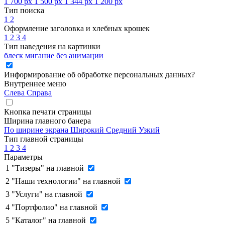
1 700 px
1 500 px
1 344 px
1 200 px
Тип поиска
1
2
Оформление заголовка и хлебных крошек
1
2
3
4
Тип наведения на картинки
блеск
мигание
без анимации
Информирование об обработке персональных данных
?
Внутреннее меню
Слева
Справа
Кнопка печати страницы
Ширина главного банера
По ширине экрана
Широкий
Средний
Узкий
Тип главной страницы
1
2
3
4
Параметры
1
"Тизеры" на главной
2
"Наши технологии" на главной
3
"Услуги" на главной
4
"Портфолио" на главной
5
"Каталог" на главной