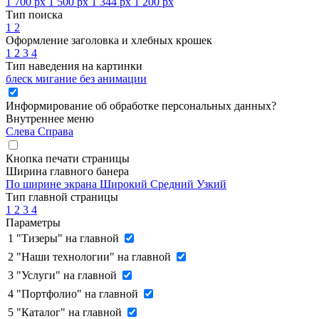
1 700 px
1 500 px
1 344 px
1 200 px
Тип поиска
1
2
Оформление заголовка и хлебных крошек
1
2
3
4
Тип наведения на картинки
блеск
мигание
без анимации
Информирование об обработке персональных данных
?
Внутреннее меню
Слева
Справа
Кнопка печати страницы
Ширина главного банера
По ширине экрана
Широкий
Средний
Узкий
Тип главной страницы
1
2
3
4
Параметры
1
"Тизеры" на главной
2
"Наши технологии" на главной
3
"Услуги" на главной
4
"Портфолио" на главной
5
"Каталог" на главной