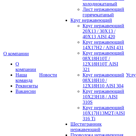
холоднокатаный
Лист нержавеющий
горячекатаный
Круг нержавеющий
Круг нержавеющий
20Х13 / 30Х13 /
40Х13 AISI 420
Круг нержавеющий
14Х17Н2 / AISI 431
Круг нержавеющий
О компании
08Х18Н10Т /
О
12Х18Н10Т AISI
компании
321
Наша
Новости
Круг нержавеющий
Услу
команда
08Х18Н10 /
Реквизиты
12Х18Н10 AISI 304
Вакансии
Круг нержавеющий
10Х23Н18 / AISI
310S
Круг нержавеющий
10Х17Н13М2Т/AISI
316 Тi
Шестигранник
нержавеющий
Проволока нержавеющая