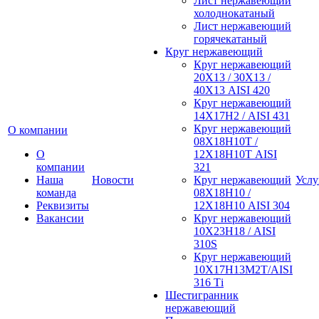
Лист нержавеющий
холоднокатаный
Лист нержавеющий
горячекатаный
Круг нержавеющий
Круг нержавеющий
20Х13 / 30Х13 /
40Х13 AISI 420
Круг нержавеющий
14Х17Н2 / AISI 431
Круг нержавеющий
О компании
08Х18Н10Т /
О
12Х18Н10Т AISI
компании
321
Наша
Новости
Круг нержавеющий
Услу
команда
08Х18Н10 /
Реквизиты
12Х18Н10 AISI 304
Вакансии
Круг нержавеющий
10Х23Н18 / AISI
310S
Круг нержавеющий
10Х17Н13М2Т/AISI
316 Тi
Шестигранник
нержавеющий