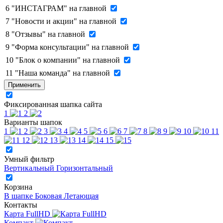
6
"ИНСТАГРАМ" на главной
7
"Новости и акции" на главной
8
"Отзывы" на главной
9
"Форма консультации" на главной
10
"Блок о компании" на главной
11
"Наша команда" на главной
Применить
Фиксированная шапка сайта
1
2
Варианты шапок
1
2
3
4
5
6
7
8
9
10
11
12
13
14
15
Умный фильтр
Вертикальный
Горизонтальный
Корзина
В шапке
Боковая
Летающая
Контакты
Карта FullHD
Компакт