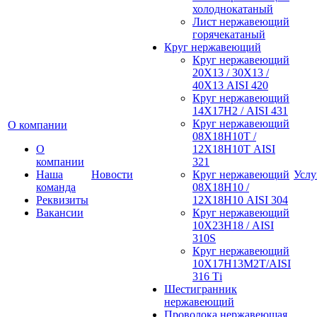
холоднокатаный
Лист нержавеющий
горячекатаный
Круг нержавеющий
Круг нержавеющий
20Х13 / 30Х13 /
40Х13 AISI 420
Круг нержавеющий
14Х17Н2 / AISI 431
Круг нержавеющий
О компании
08Х18Н10Т /
О
12Х18Н10Т AISI
компании
321
Наша
Новости
Круг нержавеющий
Услу
команда
08Х18Н10 /
Реквизиты
12Х18Н10 AISI 304
Вакансии
Круг нержавеющий
10Х23Н18 / AISI
310S
Круг нержавеющий
10Х17Н13М2Т/AISI
316 Тi
Шестигранник
нержавеющий
Проволока нержавеющая