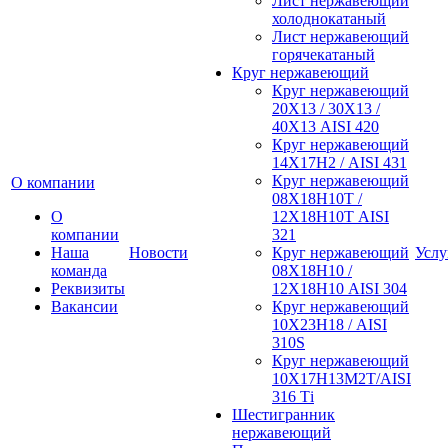
Лист нержавеющий
холоднокатаный
Лист нержавеющий
горячекатаный
Круг нержавеющий
Круг нержавеющий
20Х13 / 30Х13 /
40Х13 AISI 420
Круг нержавеющий
14Х17Н2 / AISI 431
Круг нержавеющий
О компании
08Х18Н10Т /
О
12Х18Н10Т AISI
компании
321
Наша
Новости
Круг нержавеющий
Услу
команда
08Х18Н10 /
Реквизиты
12Х18Н10 AISI 304
Вакансии
Круг нержавеющий
10Х23Н18 / AISI
310S
Круг нержавеющий
10Х17Н13М2Т/AISI
316 Тi
Шестигранник
нержавеющий