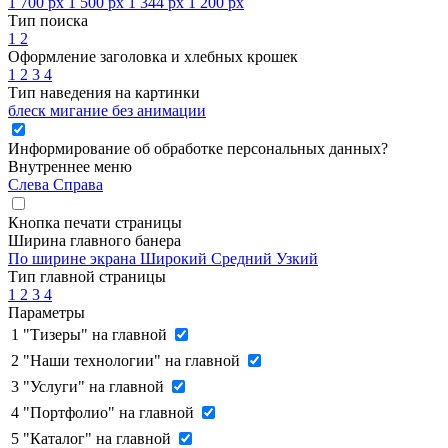
1 700 px
1 500 px
1 344 px
1 200 px
Тип поиска
1
2
Оформление заголовка и хлебных крошек
1
2
3
4
Тип наведения на картинки
блеск
мигание
без анимации
Информирование об обработке персональных данных
?
Внутреннее меню
Слева
Справа
Кнопка печати страницы
Ширина главного банера
По ширине экрана
Широкий
Средний
Узкий
Тип главной страницы
1
2
3
4
Параметры
1
"Тизеры" на главной
2
"Наши технологии" на главной
3
"Услуги" на главной
4
"Портфолио" на главной
5
"Каталог" на главной