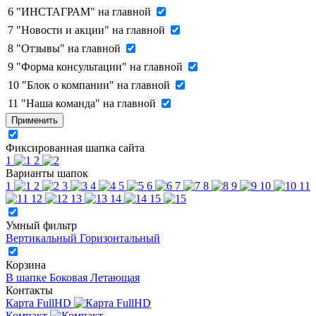
6
"ИНСТАГРАМ" на главной
7
"Новости и акции" на главной
8
"Отзывы" на главной
9
"Форма консультации" на главной
10
"Блок о компании" на главной
11
"Наша команда" на главной
Применить
Фиксированная шапка сайта
1
2
Варианты шапок
1
2
3
4
5
6
7
8
9
10
11
12
13
14
15
Умный фильтр
Вертикальный
Горизонтальный
Корзина
В шапке
Боковая
Летающая
Контакты
Карта FullHD
Компакт