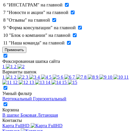
6
"ИНСТАГРАМ" на главной
7
"Новости и акции" на главной
8
"Отзывы" на главной
9
"Форма консультации" на главной
10
"Блок о компании" на главной
11
"Наша команда" на главной
Применить
Фиксированная шапка сайта
1
2
Варианты шапок
1
2
3
4
5
6
7
8
9
10
11
12
13
14
15
Умный фильтр
Вертикальный
Горизонтальный
Корзина
В шапке
Боковая
Летающая
Контакты
Карта FullHD
Компакт