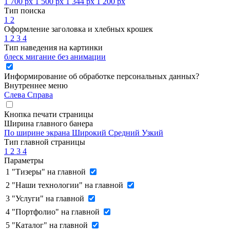
1 700 px
1 500 px
1 344 px
1 200 px
Тип поиска
1
2
Оформление заголовка и хлебных крошек
1
2
3
4
Тип наведения на картинки
блеск
мигание
без анимации
Информирование об обработке персональных данных
?
Внутреннее меню
Слева
Справа
Кнопка печати страницы
Ширина главного банера
По ширине экрана
Широкий
Средний
Узкий
Тип главной страницы
1
2
3
4
Параметры
1
"Тизеры" на главной
2
"Наши технологии" на главной
3
"Услуги" на главной
4
"Портфолио" на главной
5
"Каталог" на главной