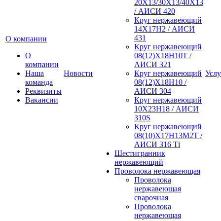
20Х13/30Х13/40Х13
/ АИСИ 420
Круг нержавеющий
14Х17Н2 / АИСИ
431
О компании
Круг нержавеющий
О
08(12)Х18Н10Т /
компании
АИСИ 321
Наша
Новости
Круг нержавеющий
Услу
команда
08(12)Х18Н10 /
Реквизиты
АИСИ 304
Вакансии
Круг нержавеющий
10Х23Н18 / АИСИ
310S
Круг нержавеющий
08(10)Х17Н13М2Т /
АИСИ 316 Тi
Шестигранник
нержавеющий
Проволока нержавеющая
Проволока
нержавеющая
сварочная
Проволока
нержавеющая