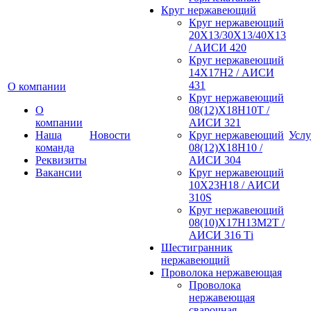
Круг нержавеющий
Круг нержавеющий
20Х13/30Х13/40Х13
/ АИСИ 420
Круг нержавеющий
14Х17Н2 / АИСИ
431
О компании
Круг нержавеющий
О
08(12)Х18Н10Т /
компании
АИСИ 321
Наша
Новости
Круг нержавеющий
Услу
команда
08(12)Х18Н10 /
Реквизиты
АИСИ 304
Вакансии
Круг нержавеющий
10Х23Н18 / АИСИ
310S
Круг нержавеющий
08(10)Х17Н13М2Т /
АИСИ 316 Тi
Шестигранник
нержавеющий
Проволока нержавеющая
Проволока
нержавеющая
сварочная