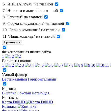
6
"ИНСТАГРАМ" на главной
7
"Новости и акции" на главной
8
"Отзывы" на главной
9
"Форма консультации" на главной
10
"Блок о компании" на главной
11
"Наша команда" на главной
Применить
Фиксированная шапка сайта
1
2
Варианты шапок
1
2
3
4
5
6
7
8
9
10
11
Умный фильтр
Вертикальный
Горизонтальный
Корзина
В шапке
Боковая
Летающая
Контакты
Карта FullHD
Компакт
Филиалы