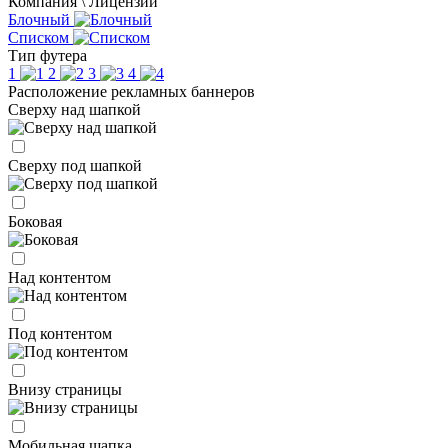
Компания \ Лицензии
Блочный
Списком
Тип футера
1
2
3
4
Расположение рекламных баннеров
Сверху над шапкой
Сверху под шапкой
Боковая
Над контентом
Под контентом
Внизу страницы
Мобильная шапка