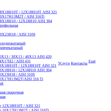
8Х18Н10Т / 12Х18Н10Т AISI 321
0Х17Н13М2Т / AISI 316Ti
8Х18Н10 / 12Х18Н10 AISI 304
профильная
0Х23Н18 / AISI 310S
олоднокатаный
орячекатаный
Х13 / 30Х13 / 40Х13 AISI 420
Х17Н2 / AISI 431
Ещё
Услуги
Контакты
8Х18Н10Т / 12Х18Н10Т AISI 321
Х18Н10 / 12Х18Н10 AISI 304
Х23Н18 / AISI 310S
0Х17Н13М2Т/AISI 316 Тi
ий
ая сварочная
щая
 12Х18Н10Т / AISI 321
 10Х17Н13М2Т / AISI 316Ti