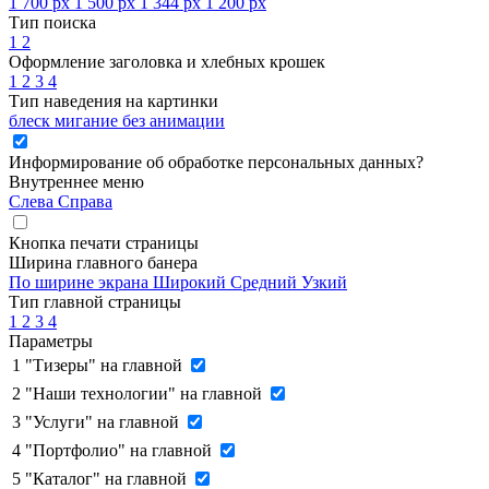
1 700 px
1 500 px
1 344 px
1 200 px
Тип поиска
1
2
Оформление заголовка и хлебных крошек
1
2
3
4
Тип наведения на картинки
блеск
мигание
без анимации
Информирование об обработке персональных данных
?
Внутреннее меню
Слева
Справа
Кнопка печати страницы
Ширина главного банера
По ширине экрана
Широкий
Средний
Узкий
Тип главной страницы
1
2
3
4
Параметры
1
"Тизеры" на главной
2
"Наши технологии" на главной
3
"Услуги" на главной
4
"Портфолио" на главной
5
"Каталог" на главной