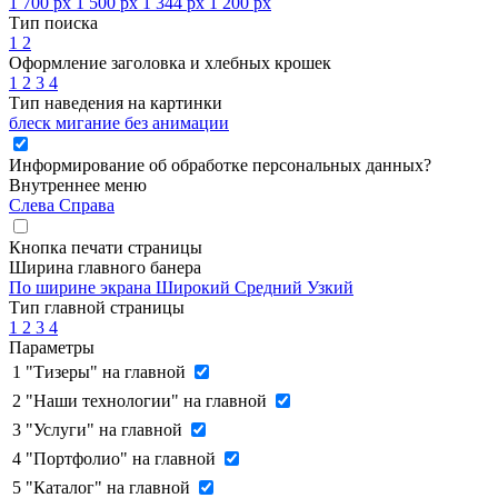
1 700 px
1 500 px
1 344 px
1 200 px
Тип поиска
1
2
Оформление заголовка и хлебных крошек
1
2
3
4
Тип наведения на картинки
блеск
мигание
без анимации
Информирование об обработке персональных данных
?
Внутреннее меню
Слева
Справа
Кнопка печати страницы
Ширина главного банера
По ширине экрана
Широкий
Средний
Узкий
Тип главной страницы
1
2
3
4
Параметры
1
"Тизеры" на главной
2
"Наши технологии" на главной
3
"Услуги" на главной
4
"Портфолио" на главной
5
"Каталог" на главной