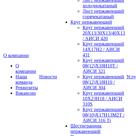
Лист нержавеющий
холоднокатаный
Лист нержавеющий
горячекатаный
Круг нержавеющий
Круг нержавеющий
20Х13/30Х13/40Х13
/ АИСИ 420
Круг нержавеющий
14Х17Н2 / АИСИ
431
О компании
Круг нержавеющий
О
08(12)Х18Н10Т /
компании
АИСИ 321
Наша
Новости
Круг нержавеющий
Услу
команда
08(12)Х18Н10 /
Реквизиты
АИСИ 304
Вакансии
Круг нержавеющий
10Х23Н18 / АИСИ
310S
Круг нержавеющий
08(10)Х17Н13М2Т /
АИСИ 316 Тi
Шестигранник
нержавеющий