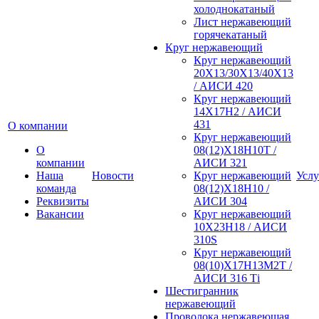
холоднокатаный
Лист нержавеющий
горячекатаный
Круг нержавеющий
Круг нержавеющий
20Х13/30Х13/40Х13
/ АИСИ 420
Круг нержавеющий
14Х17Н2 / АИСИ
431
О компании
Круг нержавеющий
О
08(12)Х18Н10Т /
компании
АИСИ 321
Наша
Новости
Круг нержавеющий
Услу
команда
08(12)Х18Н10 /
Реквизиты
АИСИ 304
Вакансии
Круг нержавеющий
10Х23Н18 / АИСИ
310S
Круг нержавеющий
08(10)Х17Н13М2Т /
АИСИ 316 Тi
Шестигранник
нержавеющий
Проволока нержавеющая