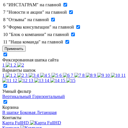
6
"ИНСТАГРАМ" на главной
7
"Новости и акции" на главной
8
"Отзывы" на главной
9
"Форма консультации" на главной
10
"Блок о компании" на главной
11
"Наша команда" на главной
Применить
Фиксированная шапка сайта
1
2
Варианты шапок
1
2
3
4
5
6
7
8
9
10
11
12
13
14
15
Умный фильтр
Вертикальный
Горизонтальный
Корзина
В шапке
Боковая
Летающая
Контакты
Карта FullHD
Компакт