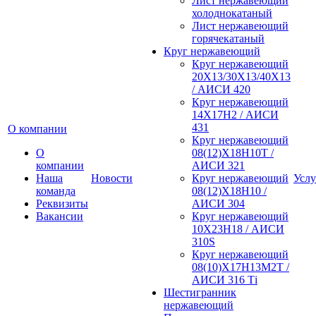
Лист нержавеющий
холоднокатаный
Лист нержавеющий
горячекатаный
Круг нержавеющий
Круг нержавеющий
20Х13/30Х13/40Х13
/ АИСИ 420
Круг нержавеющий
14Х17Н2 / АИСИ
431
О компании
Круг нержавеющий
О
08(12)Х18Н10Т /
компании
АИСИ 321
Наша
Новости
Круг нержавеющий
Услу
команда
08(12)Х18Н10 /
Реквизиты
АИСИ 304
Вакансии
Круг нержавеющий
10Х23Н18 / АИСИ
310S
Круг нержавеющий
08(10)Х17Н13М2Т /
АИСИ 316 Тi
Шестигранник
нержавеющий