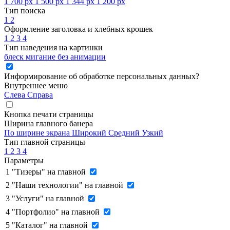
1 700 px
1 500 px
1 344 px
1 200 px
Тип поиска
1
2
Оформление заголовка и хлебных крошек
1
2
3
4
Тип наведения на картинки
блеск
мигание
без анимации
Информирование об обработке персональных данных
?
Внутреннее меню
Слева
Справа
Кнопка печати страницы
Ширина главного банера
По ширине экрана
Широкий
Средний
Узкий
Тип главной страницы
1
2
3
4
Параметры
1
"Тизеры" на главной
2
"Наши технологии" на главной
3
"Услуги" на главной
4
"Портфолио" на главной
5
"Каталог" на главной