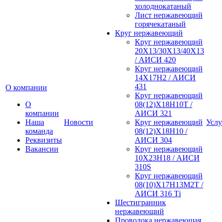
холоднокатаный
Лист нержавеющий
горячекатаный
Круг нержавеющий
Круг нержавеющий
20Х13/30Х13/40Х13
/ АИСИ 420
Круг нержавеющий
14Х17Н2 / АИСИ
431
О компании
Круг нержавеющий
О
08(12)Х18Н10Т /
компании
АИСИ 321
Наша
Новости
Круг нержавеющий
Услу
команда
08(12)Х18Н10 /
Реквизиты
АИСИ 304
Вакансии
Круг нержавеющий
10Х23Н18 / АИСИ
310S
Круг нержавеющий
08(10)Х17Н13М2Т /
АИСИ 316 Тi
Шестигранник
нержавеющий
Проволока нержавеющая