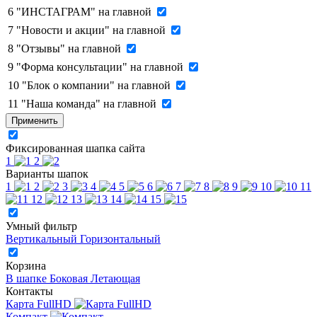
6
"ИНСТАГРАМ" на главной
7
"Новости и акции" на главной
8
"Отзывы" на главной
9
"Форма консультации" на главной
10
"Блок о компании" на главной
11
"Наша команда" на главной
Применить
Фиксированная шапка сайта
1
2
Варианты шапок
1
2
3
4
5
6
7
8
9
10
11
12
13
14
15
Умный фильтр
Вертикальный
Горизонтальный
Корзина
В шапке
Боковая
Летающая
Контакты
Карта FullHD
Компакт