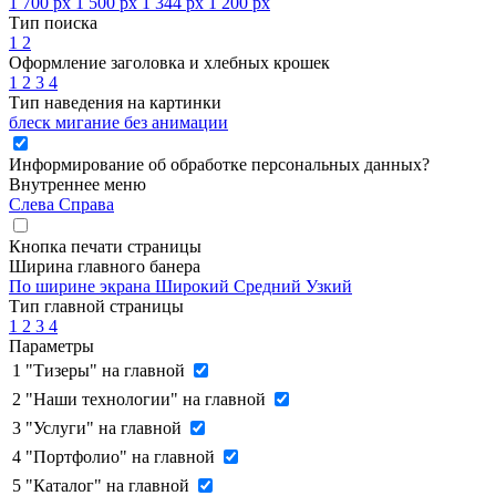
1 700 px
1 500 px
1 344 px
1 200 px
Тип поиска
1
2
Оформление заголовка и хлебных крошек
1
2
3
4
Тип наведения на картинки
блеск
мигание
без анимации
Информирование об обработке персональных данных
?
Внутреннее меню
Слева
Справа
Кнопка печати страницы
Ширина главного банера
По ширине экрана
Широкий
Средний
Узкий
Тип главной страницы
1
2
3
4
Параметры
1
"Тизеры" на главной
2
"Наши технологии" на главной
3
"Услуги" на главной
4
"Портфолио" на главной
5
"Каталог" на главной