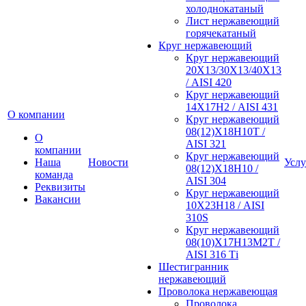
холоднокатаный
Лист нержавеющий
горячекатаный
Круг нержавеющий
Круг нержавеющий
20Х13/30Х13/40Х13
/ AISI 420
Круг нержавеющий
14Х17Н2 / AISI 431
О компании
Круг нержавеющий
08(12)Х18Н10Т /
О
AISI 321
компании
Круг нержавеющий
Наша
Новости
Услу
08(12)Х18Н10 /
команда
AISI 304
Реквизиты
Круг нержавеющий
Вакансии
10Х23Н18 / AISI
310S
Круг нержавеющий
08(10)Х17Н13М2Т /
AISI 316 Тi
Шестигранник
нержавеющий
Проволока нержавеющая
Проволока