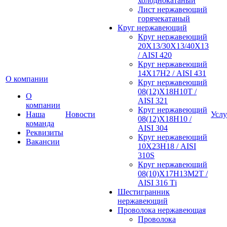
холоднокатаный
Лист нержавеющий
горячекатаный
Круг нержавеющий
Круг нержавеющий
20Х13/30Х13/40Х13
/ AISI 420
Круг нержавеющий
14Х17Н2 / AISI 431
О компании
Круг нержавеющий
08(12)Х18Н10Т /
О
AISI 321
компании
Круг нержавеющий
Наша
Новости
Услу
08(12)Х18Н10 /
команда
AISI 304
Реквизиты
Круг нержавеющий
Вакансии
10Х23Н18 / AISI
310S
Круг нержавеющий
08(10)Х17Н13М2Т /
AISI 316 Тi
Шестигранник
нержавеющий
Проволока нержавеющая
Проволока