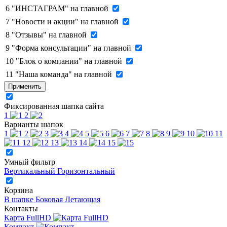
6
"ИНСТАГРАМ" на главной
7
"Новости и акции" на главной
8
"Отзывы" на главной
9
"Форма консультации" на главной
10
"Блок о компании" на главной
11
"Наша команда" на главной
Применить
Фиксированная шапка сайта
1
2
Варианты шапок
1
2
3
4
5
6
7
8
9
10
11
12
13
14
15
Умный фильтр
Вертикальный
Горизонтальный
Корзина
В шапке
Боковая
Летающая
Контакты
Карта FullHD
Компакт