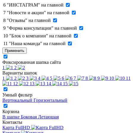
6
"ИНСТАГРАМ" на главной
7
"Новости и акции" на главной
8
"Отзывы" на главной
9
"Форма консультации" на главной
10
"Блок о компании" на главной
11
"Наша команда" на главной
Применить
Фиксированная шапка сайта
1
2
Варианты шапок
1
2
3
4
5
6
7
8
9
10
11
12
13
14
15
Умный фильтр
Вертикальный
Горизонтальный
Корзина
В шапке
Боковая
Летающая
Контакты
Карта FullHD
Компакт