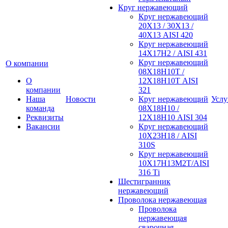
Круг нержавеющий
Круг нержавеющий
20Х13 / 30Х13 /
40Х13 AISI 420
Круг нержавеющий
14Х17Н2 / AISI 431
Круг нержавеющий
О компании
08Х18Н10Т /
О
12Х18Н10Т AISI
компании
321
Наша
Новости
Круг нержавеющий
Услу
команда
08Х18Н10 /
Реквизиты
12Х18Н10 AISI 304
Вакансии
Круг нержавеющий
10Х23Н18 / AISI
310S
Круг нержавеющий
10Х17Н13М2Т/AISI
316 Тi
Шестигранник
нержавеющий
Проволока нержавеющая
Проволока
нержавеющая
сварочная