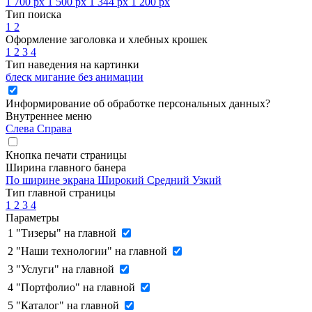
1 700 px
1 500 px
1 344 px
1 200 px
Тип поиска
1
2
Оформление заголовка и хлебных крошек
1
2
3
4
Тип наведения на картинки
блеск
мигание
без анимации
Информирование об обработке персональных данных
?
Внутреннее меню
Слева
Справа
Кнопка печати страницы
Ширина главного банера
По ширине экрана
Широкий
Средний
Узкий
Тип главной страницы
1
2
3
4
Параметры
1
"Тизеры" на главной
2
"Наши технологии" на главной
3
"Услуги" на главной
4
"Портфолио" на главной
5
"Каталог" на главной