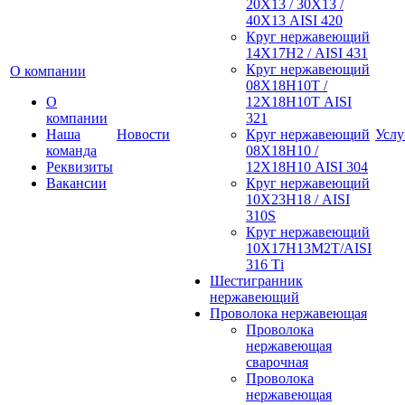
20Х13 / 30Х13 /
40Х13 AISI 420
Круг нержавеющий
14Х17Н2 / AISI 431
Круг нержавеющий
О компании
08Х18Н10Т /
О
12Х18Н10Т AISI
компании
321
Наша
Новости
Круг нержавеющий
Услу
команда
08Х18Н10 /
Реквизиты
12Х18Н10 AISI 304
Вакансии
Круг нержавеющий
10Х23Н18 / AISI
310S
Круг нержавеющий
10Х17Н13М2Т/AISI
316 Тi
Шестигранник
нержавеющий
Проволока нержавеющая
Проволока
нержавеющая
сварочная
Проволока
нержавеющая