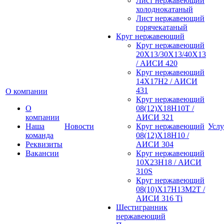
Лист нержавеющий
холоднокатаный
Лист нержавеющий
горячекатаный
Круг нержавеющий
Круг нержавеющий
20Х13/30Х13/40Х13
/ АИСИ 420
Круг нержавеющий
14Х17Н2 / АИСИ
431
О компании
Круг нержавеющий
О
08(12)Х18Н10Т /
компании
АИСИ 321
Наша
Новости
Круг нержавеющий
Услу
команда
08(12)Х18Н10 /
Реквизиты
АИСИ 304
Вакансии
Круг нержавеющий
10Х23Н18 / АИСИ
310S
Круг нержавеющий
08(10)Х17Н13М2Т /
АИСИ 316 Тi
Шестигранник
нержавеющий