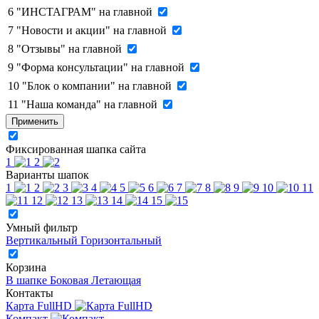
6
"ИНСТАГРАМ" на главной
7
"Новости и акции" на главной
8
"Отзывы" на главной
9
"Форма консультации" на главной
10
"Блок о компании" на главной
11
"Наша команда" на главной
Применить
Фиксированная шапка сайта
1
2
Варианты шапок
1
2
3
4
5
6
7
8
9
10
11
12
13
14
15
Умный фильтр
Вертикальный
Горизонтальный
Корзина
В шапке
Боковая
Летающая
Контакты
Карта FullHD
Компакт