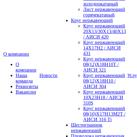
холоднокатаный
Лист нержавеющий
горячекатаный
Круг нержавеющий
Круг нержавеющий
20Х13/30Х13/40Х13
/ АИСИ 420
Круг нержавеющий
14Х17Н2 / АИСИ
431
О компании
Круг нержавеющий
О
08(12)Х18Н10Т /
компании
АИСИ 321
Наша
Новости
Круг нержавеющий
Услу
команда
08(12)Х18Н10 /
Реквизиты
АИСИ 304
Вакансии
Круг нержавеющий
10Х23Н18 / АИСИ
310S
Круг нержавеющий
08(10)Х17Н13М2Т /
АИСИ 316 Тi
Шестигранник
нержавеющий
Проволока нержавеющая