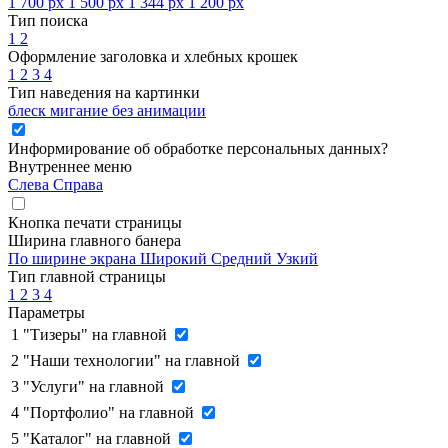
1 700 px
1 500 px
1 344 px
1 200 px
Тип поиска
1
2
Оформление заголовка и хлебных крошек
1
2
3
4
Тип наведения на картинки
блеск
мигание
без анимации
Информирование об обработке персональных данных
?
Внутреннее меню
Слева
Справа
Кнопка печати страницы
Ширина главного банера
По ширине экрана
Широкий
Средний
Узкий
Тип главной страницы
1
2
3
4
Параметры
1
"Тизеры" на главной
2
"Наши технологии" на главной
3
"Услуги" на главной
4
"Портфолио" на главной
5
"Каталог" на главной