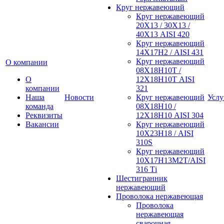
Круг нержавеющий
Круг нержавеющий
20Х13 / 30Х13 /
40Х13 AISI 420
Круг нержавеющий
14Х17Н2 / AISI 431
Круг нержавеющий
О компании
08Х18Н10Т /
О
12Х18Н10Т AISI
компании
321
Наша
Новости
Круг нержавеющий
Услу
команда
08Х18Н10 /
Реквизиты
12Х18Н10 AISI 304
Вакансии
Круг нержавеющий
10Х23Н18 / AISI
310S
Круг нержавеющий
10Х17Н13М2Т/AISI
316 Тi
Шестигранник
нержавеющий
Проволока нержавеющая
Проволока
нержавеющая
сварочная