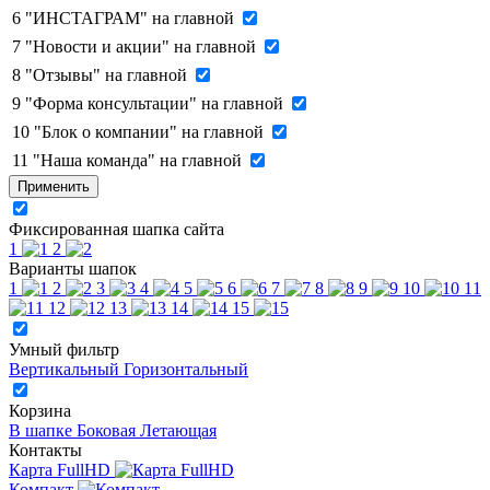
6
"ИНСТАГРАМ" на главной
7
"Новости и акции" на главной
8
"Отзывы" на главной
9
"Форма консультации" на главной
10
"Блок о компании" на главной
11
"Наша команда" на главной
Применить
Фиксированная шапка сайта
1
2
Варианты шапок
1
2
3
4
5
6
7
8
9
10
11
12
13
14
15
Умный фильтр
Вертикальный
Горизонтальный
Корзина
В шапке
Боковая
Летающая
Контакты
Карта FullHD
Компакт