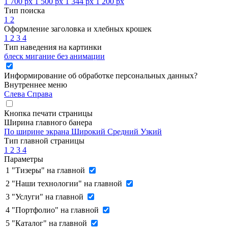
1 700 px
1 500 px
1 344 px
1 200 px
Тип поиска
1
2
Оформление заголовка и хлебных крошек
1
2
3
4
Тип наведения на картинки
блеск
мигание
без анимации
Информирование об обработке персональных данных
?
Внутреннее меню
Слева
Справа
Кнопка печати страницы
Ширина главного банера
По ширине экрана
Широкий
Средний
Узкий
Тип главной страницы
1
2
3
4
Параметры
1
"Тизеры" на главной
2
"Наши технологии" на главной
3
"Услуги" на главной
4
"Портфолио" на главной
5
"Каталог" на главной