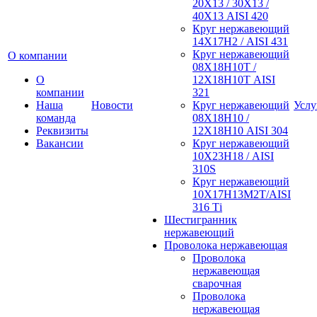
20Х13 / 30Х13 /
40Х13 AISI 420
Круг нержавеющий
14Х17Н2 / AISI 431
Круг нержавеющий
О компании
08Х18Н10Т /
О
12Х18Н10Т AISI
компании
321
Наша
Новости
Круг нержавеющий
Услу
команда
08Х18Н10 /
Реквизиты
12Х18Н10 AISI 304
Вакансии
Круг нержавеющий
10Х23Н18 / AISI
310S
Круг нержавеющий
10Х17Н13М2Т/AISI
316 Тi
Шестигранник
нержавеющий
Проволока нержавеющая
Проволока
нержавеющая
сварочная
Проволока
нержавеющая