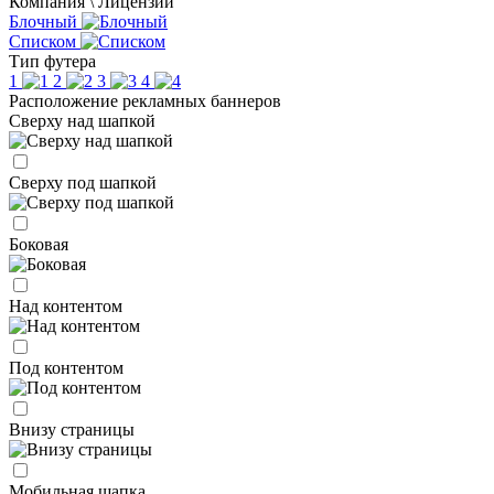
Компания \ Лицензии
Блочный
Списком
Тип футера
1
2
3
4
Расположение рекламных баннеров
Сверху над шапкой
Сверху под шапкой
Боковая
Над контентом
Под контентом
Внизу страницы
Мобильная шапка