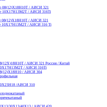
 08(12)Х18Н10Т / АИСИ 321
е 10Х17Н13М2Т / АИСИ 316Ti
 08(12)Х18Н10Т / АИСИ 321
 10Х17Н13М2Т / АИСИ 316 Ti
8(12Х)18Н10Т / АИСИ 321 Россия / Китай
10Х17Н13М2Т / АИСИ 316Ti
8(12)Х18Н10 / АИСИ 304
профильная
10Х23Н18 /АИСИ 310
олоднокатаный
орячекатаный
0Х13/30Х13/40Х13 / АИСИ 420