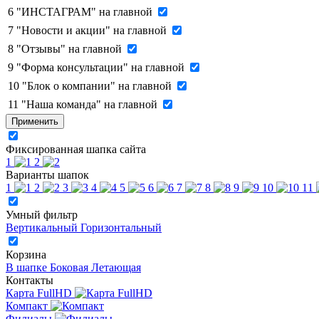
6
"ИНСТАГРАМ" на главной
7
"Новости и акции" на главной
8
"Отзывы" на главной
9
"Форма консультации" на главной
10
"Блок о компании" на главной
11
"Наша команда" на главной
Применить
Фиксированная шапка сайта
1
2
Варианты шапок
1
2
3
4
5
6
7
8
9
10
11
Умный фильтр
Вертикальный
Горизонтальный
Корзина
В шапке
Боковая
Летающая
Контакты
Карта FullHD
Компакт
Филиалы