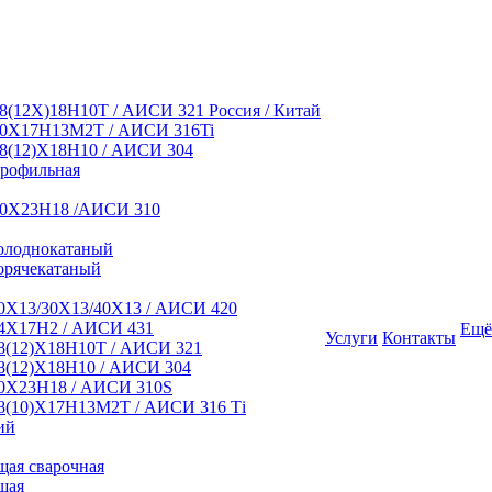
8(12Х)18Н10Т / АИСИ 321 Россия / Китай
10Х17Н13М2Т / АИСИ 316Ti
8(12)Х18Н10 / АИСИ 304
профильная
10Х23Н18 /АИСИ 310
олоднокатаный
орячекатаный
0Х13/30Х13/40Х13 / АИСИ 420
4Х17Н2 / АИСИ 431
Ещё
Услуги
Контакты
8(12)Х18Н10Т / АИСИ 321
8(12)Х18Н10 / АИСИ 304
0Х23Н18 / АИСИ 310S
8(10)Х17Н13М2Т / АИСИ 316 Тi
ий
ая сварочная
щая