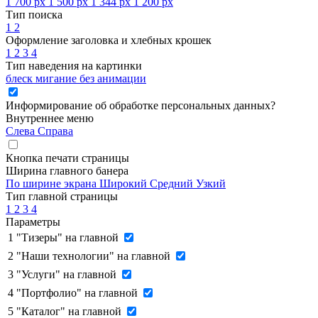
1 700 px
1 500 px
1 344 px
1 200 px
Тип поиска
1
2
Оформление заголовка и хлебных крошек
1
2
3
4
Тип наведения на картинки
блеск
мигание
без анимации
Информирование об обработке персональных данных
?
Внутреннее меню
Слева
Справа
Кнопка печати страницы
Ширина главного банера
По ширине экрана
Широкий
Средний
Узкий
Тип главной страницы
1
2
3
4
Параметры
1
"Тизеры" на главной
2
"Наши технологии" на главной
3
"Услуги" на главной
4
"Портфолио" на главной
5
"Каталог" на главной