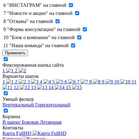
6
"ИНСТАГРАМ" на главной
7
"Новости и акции" на главной
8
"Отзывы" на главной
9
"Форма консультации" на главной
10
"Блок о компании" на главной
11
"Наша команда" на главной
Применить
Фиксированная шапка сайта
1
2
Варианты шапок
1
2
3
4
5
6
7
8
9
10
11
12
13
14
15
Умный фильтр
Вертикальный
Горизонтальный
Корзина
В шапке
Боковая
Летающая
Контакты
Карта FullHD
Компакт