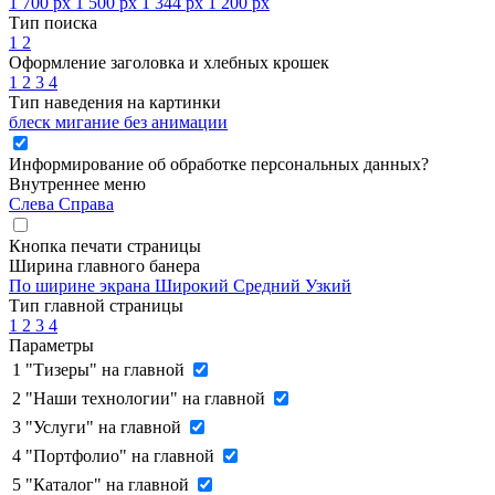
1 700 px
1 500 px
1 344 px
1 200 px
Тип поиска
1
2
Оформление заголовка и хлебных крошек
1
2
3
4
Тип наведения на картинки
блеск
мигание
без анимации
Информирование об обработке персональных данных
?
Внутреннее меню
Слева
Справа
Кнопка печати страницы
Ширина главного банера
По ширине экрана
Широкий
Средний
Узкий
Тип главной страницы
1
2
3
4
Параметры
1
"Тизеры" на главной
2
"Наши технологии" на главной
3
"Услуги" на главной
4
"Портфолио" на главной
5
"Каталог" на главной