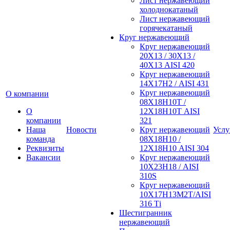
Лист нержавеющий
холоднокатаный
Лист нержавеющий
горячекатаный
Круг нержавеющий
Круг нержавеющий
20Х13 / 30Х13 /
40Х13 AISI 420
Круг нержавеющий
14Х17Н2 / AISI 431
Круг нержавеющий
О компании
08Х18Н10Т /
О
12Х18Н10Т AISI
компании
321
Наша
Новости
Круг нержавеющий
Услу
команда
08Х18Н10 /
Реквизиты
12Х18Н10 AISI 304
Вакансии
Круг нержавеющий
10Х23Н18 / AISI
310S
Круг нержавеющий
10Х17Н13М2Т/AISI
316 Тi
Шестигранник
нержавеющий