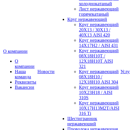
холоднокатаный
Лист нержавеющий
горячекатаный
Круг нержавеющий
Круг нержавеющий
20Х13 / 30Х13 /
40Х13 AISI 420
Круг нержавеющий
14Х17Н2 / AISI 431
Круг нержавеющий
О компании
08Х18Н10Т /
О
12Х18Н10Т AISI
компании
321
Наша
Новости
Круг нержавеющий
Услу
команда
08Х18Н10 /
Реквизиты
12Х18Н10 AISI 304
Вакансии
Круг нержавеющий
10Х23Н18 / AISI
310S
Круг нержавеющий
10Х17Н13М2Т/AISI
316 Тi
Шестигранник
нержавеющий
Проволока нержавеющая