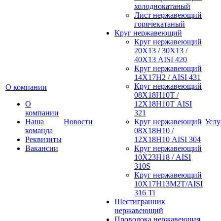
холоднокатаный
Лист нержавеющий
горячекатаный
Круг нержавеющий
Круг нержавеющий
20Х13 / 30Х13 /
40Х13 AISI 420
Круг нержавеющий
14Х17Н2 / AISI 431
Круг нержавеющий
О компании
08Х18Н10Т /
О
12Х18Н10Т AISI
компании
321
Наша
Новости
Круг нержавеющий
Услу
команда
08Х18Н10 /
Реквизиты
12Х18Н10 AISI 304
Вакансии
Круг нержавеющий
10Х23Н18 / AISI
310S
Круг нержавеющий
10Х17Н13М2Т/AISI
316 Тi
Шестигранник
нержавеющий
Проволока нержавеющая