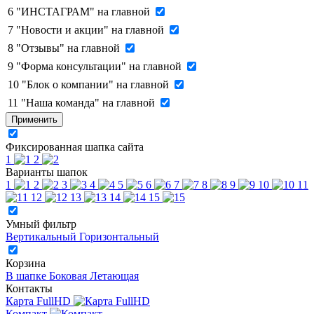
6
"ИНСТАГРАМ" на главной
7
"Новости и акции" на главной
8
"Отзывы" на главной
9
"Форма консультации" на главной
10
"Блок о компании" на главной
11
"Наша команда" на главной
Применить
Фиксированная шапка сайта
1
2
Варианты шапок
1
2
3
4
5
6
7
8
9
10
11
12
13
14
15
Умный фильтр
Вертикальный
Горизонтальный
Корзина
В шапке
Боковая
Летающая
Контакты
Карта FullHD
Компакт