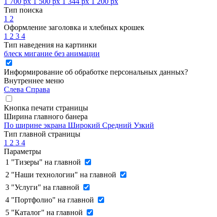
1 700 px
1 500 px
1 344 px
1 200 px
Тип поиска
1
2
Оформление заголовка и хлебных крошек
1
2
3
4
Тип наведения на картинки
блеск
мигание
без анимации
Информирование об обработке персональных данных
?
Внутреннее меню
Слева
Справа
Кнопка печати страницы
Ширина главного банера
По ширине экрана
Широкий
Средний
Узкий
Тип главной страницы
1
2
3
4
Параметры
1
"Тизеры" на главной
2
"Наши технологии" на главной
3
"Услуги" на главной
4
"Портфолио" на главной
5
"Каталог" на главной