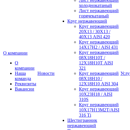
Лист нержавеющий
холоднокатаный
Лист нержавеющий
горячекатаный
Круг нержавеющий
Круг нержавеющий
20Х13 / 30Х13 /
40Х13 AISI 420
Круг нержавеющий
14Х17Н2 / AISI 431
Круг нержавеющий
О компании
08Х18Н10Т /
О
12Х18Н10Т AISI
компании
321
Наша
Новости
Круг нержавеющий
Услу
команда
08Х18Н10 /
Реквизиты
12Х18Н10 AISI 304
Вакансии
Круг нержавеющий
10Х23Н18 / AISI
310S
Круг нержавеющий
10Х17Н13М2Т/AISI
316 Тi
Шестигранник
нержавеющий