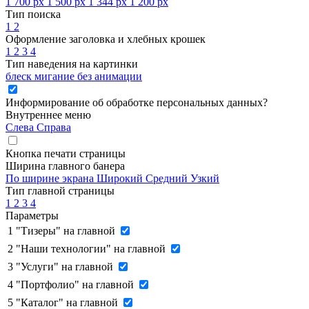
1 700 px
1 500 px
1 344 px
1 200 px
Тип поиска
1
2
Оформление заголовка и хлебных крошек
1
2
3
4
Тип наведения на картинки
блеск
мигание
без анимации
Информирование об обработке персональных данных
?
Внутреннее меню
Слева
Справа
Кнопка печати страницы
Ширина главного банера
По ширине экрана
Широкий
Средний
Узкий
Тип главной страницы
1
2
3
4
Параметры
1
"Тизеры" на главной
2
"Наши технологии" на главной
3
"Услуги" на главной
4
"Портфолио" на главной
5
"Каталог" на главной