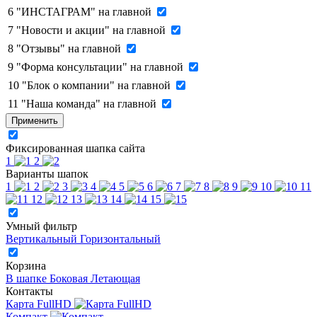
6
"ИНСТАГРАМ" на главной
7
"Новости и акции" на главной
8
"Отзывы" на главной
9
"Форма консультации" на главной
10
"Блок о компании" на главной
11
"Наша команда" на главной
Применить
Фиксированная шапка сайта
1
2
Варианты шапок
1
2
3
4
5
6
7
8
9
10
11
12
13
14
15
Умный фильтр
Вертикальный
Горизонтальный
Корзина
В шапке
Боковая
Летающая
Контакты
Карта FullHD
Компакт