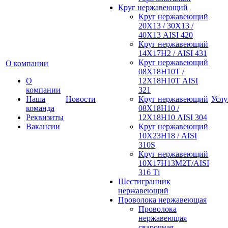
Круг нержавеющий
Круг нержавеющий
20Х13 / 30Х13 /
40Х13 AISI 420
Круг нержавеющий
14Х17Н2 / AISI 431
Круг нержавеющий
О компании
08Х18Н10Т /
О
12Х18Н10Т AISI
компании
321
Наша
Новости
Круг нержавеющий
Услу
команда
08Х18Н10 /
Реквизиты
12Х18Н10 AISI 304
Вакансии
Круг нержавеющий
10Х23Н18 / AISI
310S
Круг нержавеющий
10Х17Н13М2Т/AISI
316 Тi
Шестигранник
нержавеющий
Проволока нержавеющая
Проволока
нержавеющая
сварочная