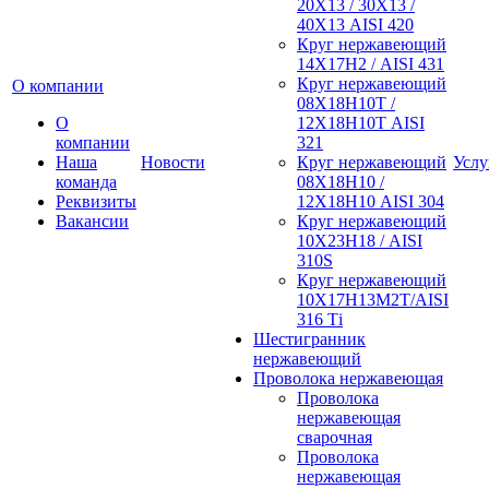
20Х13 / 30Х13 /
40Х13 AISI 420
Круг нержавеющий
14Х17Н2 / AISI 431
Круг нержавеющий
О компании
08Х18Н10Т /
О
12Х18Н10Т AISI
компании
321
Наша
Новости
Круг нержавеющий
Услу
команда
08Х18Н10 /
Реквизиты
12Х18Н10 AISI 304
Вакансии
Круг нержавеющий
10Х23Н18 / AISI
310S
Круг нержавеющий
10Х17Н13М2Т/AISI
316 Тi
Шестигранник
нержавеющий
Проволока нержавеющая
Проволока
нержавеющая
сварочная
Проволока
нержавеющая