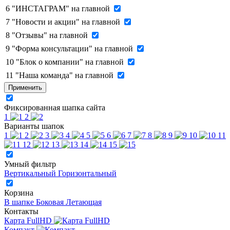
6
"ИНСТАГРАМ" на главной
7
"Новости и акции" на главной
8
"Отзывы" на главной
9
"Форма консультации" на главной
10
"Блок о компании" на главной
11
"Наша команда" на главной
Применить
Фиксированная шапка сайта
1
2
Варианты шапок
1
2
3
4
5
6
7
8
9
10
11
12
13
14
15
Умный фильтр
Вертикальный
Горизонтальный
Корзина
В шапке
Боковая
Летающая
Контакты
Карта FullHD
Компакт