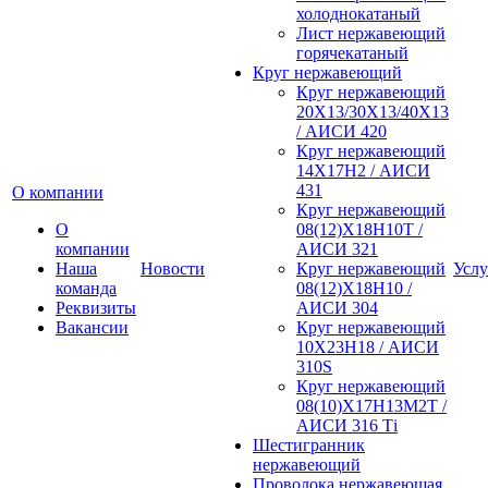
холоднокатаный
Лист нержавеющий
горячекатаный
Круг нержавеющий
Круг нержавеющий
20Х13/30Х13/40Х13
/ АИСИ 420
Круг нержавеющий
14Х17Н2 / АИСИ
431
О компании
Круг нержавеющий
О
08(12)Х18Н10Т /
компании
АИСИ 321
Наша
Новости
Круг нержавеющий
Услу
команда
08(12)Х18Н10 /
Реквизиты
АИСИ 304
Вакансии
Круг нержавеющий
10Х23Н18 / АИСИ
310S
Круг нержавеющий
08(10)Х17Н13М2Т /
АИСИ 316 Тi
Шестигранник
нержавеющий
Проволока нержавеющая