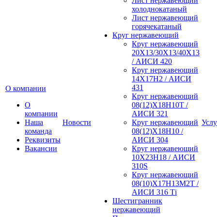
Лист нержавеющий
холоднокатаный
Лист нержавеющий
горячекатаный
Круг нержавеющий
Круг нержавеющий
20Х13/30Х13/40Х13
/ АИСИ 420
Круг нержавеющий
14Х17Н2 / АИСИ
431
О компании
Круг нержавеющий
О
08(12)Х18Н10Т /
компании
АИСИ 321
Наша
Новости
Круг нержавеющий
Услу
команда
08(12)Х18Н10 /
Реквизиты
АИСИ 304
Вакансии
Круг нержавеющий
10Х23Н18 / АИСИ
310S
Круг нержавеющий
08(10)Х17Н13М2Т /
АИСИ 316 Тi
Шестигранник
нержавеющий