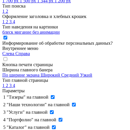
1 700 px
1 500 px
1 344 px
1 200 px
Тип поиска
1
2
Оформление заголовка и хлебных крошек
1
2
3
4
Тип наведения на картинки
блеск
мигание
без анимации
Информирование об обработке персональных данных
?
Внутреннее меню
Слева
Справа
Кнопка печати страницы
Ширина главного банера
По ширине экрана
Широкий
Средний
Узкий
Тип главной страницы
1
2
3
4
Параметры
1
"Тизеры" на главной
2
"Наши технологии" на главной
3
"Услуги" на главной
4
"Портфолио" на главной
5
"Каталог" на главной