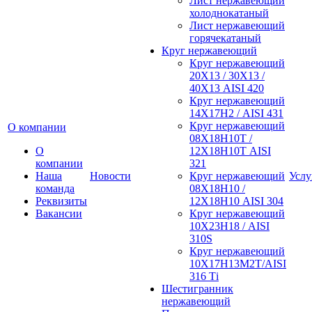
Лист нержавеющий
холоднокатаный
Лист нержавеющий
горячекатаный
Круг нержавеющий
Круг нержавеющий
20Х13 / 30Х13 /
40Х13 AISI 420
Круг нержавеющий
14Х17Н2 / AISI 431
Круг нержавеющий
О компании
08Х18Н10Т /
О
12Х18Н10Т AISI
компании
321
Наша
Новости
Круг нержавеющий
Услу
команда
08Х18Н10 /
Реквизиты
12Х18Н10 AISI 304
Вакансии
Круг нержавеющий
10Х23Н18 / AISI
310S
Круг нержавеющий
10Х17Н13М2Т/AISI
316 Тi
Шестигранник
нержавеющий