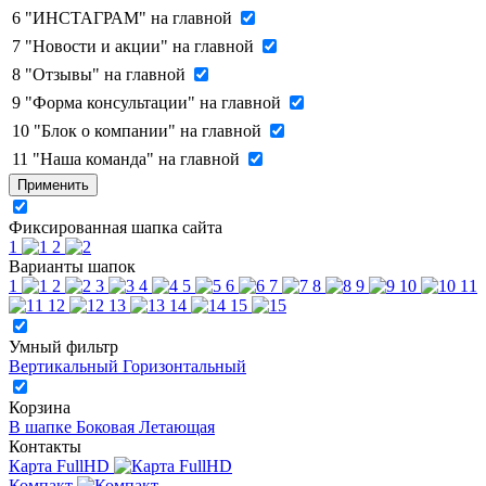
6
"ИНСТАГРАМ" на главной
7
"Новости и акции" на главной
8
"Отзывы" на главной
9
"Форма консультации" на главной
10
"Блок о компании" на главной
11
"Наша команда" на главной
Применить
Фиксированная шапка сайта
1
2
Варианты шапок
1
2
3
4
5
6
7
8
9
10
11
12
13
14
15
Умный фильтр
Вертикальный
Горизонтальный
Корзина
В шапке
Боковая
Летающая
Контакты
Карта FullHD
Компакт