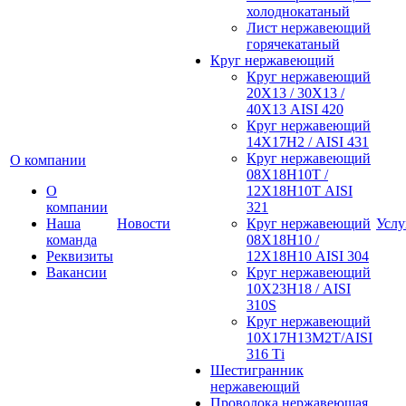
холоднокатаный
Лист нержавеющий
горячекатаный
Круг нержавеющий
Круг нержавеющий
20Х13 / 30Х13 /
40Х13 AISI 420
Круг нержавеющий
14Х17Н2 / AISI 431
Круг нержавеющий
О компании
08Х18Н10Т /
О
12Х18Н10Т AISI
компании
321
Наша
Новости
Круг нержавеющий
Услу
команда
08Х18Н10 /
Реквизиты
12Х18Н10 AISI 304
Вакансии
Круг нержавеющий
10Х23Н18 / AISI
310S
Круг нержавеющий
10Х17Н13М2Т/AISI
316 Тi
Шестигранник
нержавеющий
Проволока нержавеющая