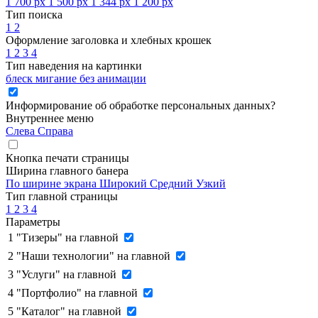
1 700 px
1 500 px
1 344 px
1 200 px
Тип поиска
1
2
Оформление заголовка и хлебных крошек
1
2
3
4
Тип наведения на картинки
блеск
мигание
без анимации
Информирование об обработке персональных данных
?
Внутреннее меню
Слева
Справа
Кнопка печати страницы
Ширина главного банера
По ширине экрана
Широкий
Средний
Узкий
Тип главной страницы
1
2
3
4
Параметры
1
"Тизеры" на главной
2
"Наши технологии" на главной
3
"Услуги" на главной
4
"Портфолио" на главной
5
"Каталог" на главной