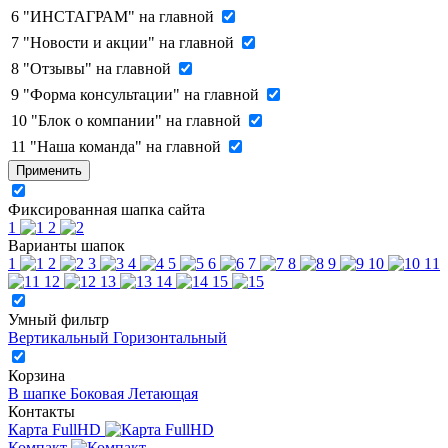
6
"ИНСТАГРАМ" на главной
7
"Новости и акции" на главной
8
"Отзывы" на главной
9
"Форма консультации" на главной
10
"Блок о компании" на главной
11
"Наша команда" на главной
Применить
Фиксированная шапка сайта
1
2
Варианты шапок
1
2
3
4
5
6
7
8
9
10
11
12
13
14
15
Умный фильтр
Вертикальный
Горизонтальный
Корзина
В шапке
Боковая
Летающая
Контакты
Карта FullHD
Компакт