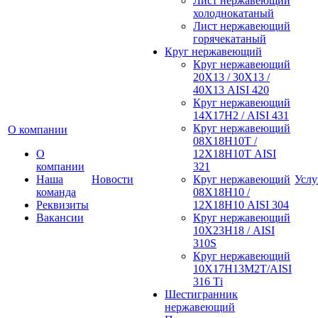
Лист нержавеющий
холоднокатаный
Лист нержавеющий
горячекатаный
Круг нержавеющий
Круг нержавеющий
20Х13 / 30Х13 /
40Х13 AISI 420
Круг нержавеющий
14Х17Н2 / AISI 431
Круг нержавеющий
О компании
08Х18Н10Т /
О
12Х18Н10Т AISI
компании
321
Наша
Новости
Круг нержавеющий
Услу
команда
08Х18Н10 /
Реквизиты
12Х18Н10 AISI 304
Вакансии
Круг нержавеющий
10Х23Н18 / AISI
310S
Круг нержавеющий
10Х17Н13М2Т/AISI
316 Тi
Шестигранник
нержавеющий