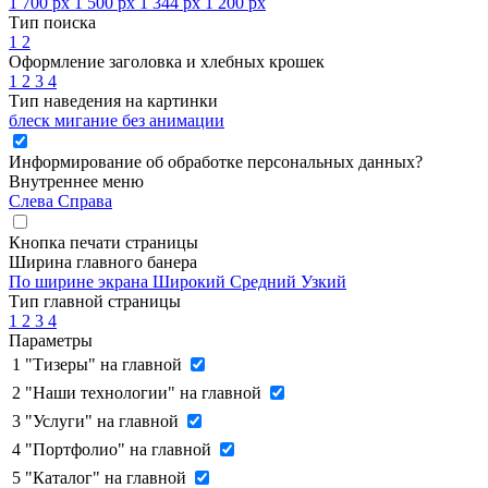
1 700 px
1 500 px
1 344 px
1 200 px
Тип поиска
1
2
Оформление заголовка и хлебных крошек
1
2
3
4
Тип наведения на картинки
блеск
мигание
без анимации
Информирование об обработке персональных данных
?
Внутреннее меню
Слева
Справа
Кнопка печати страницы
Ширина главного банера
По ширине экрана
Широкий
Средний
Узкий
Тип главной страницы
1
2
3
4
Параметры
1
"Тизеры" на главной
2
"Наши технологии" на главной
3
"Услуги" на главной
4
"Портфолио" на главной
5
"Каталог" на главной