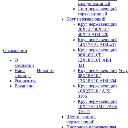
холоднокатаный
Лист нержавеющий
горячекатаный
Круг нержавеющий
Круг нержавеющий
20Х13 / 30Х13 /
40Х13 AISI 420
Круг нержавеющий
14Х17Н2 / AISI 431
Круг нержавеющий
О компании
08Х18Н10Т /
О
12Х18Н10Т AISI
компании
321
Наша
Новости
Круг нержавеющий
Услу
команда
08Х18Н10 /
Реквизиты
12Х18Н10 AISI 304
Вакансии
Круг нержавеющий
10Х23Н18 / AISI
310S
Круг нержавеющий
10Х17Н13М2Т/AISI
316 Тi
Шестигранник
нержавеющий
Проволока нержавеющая